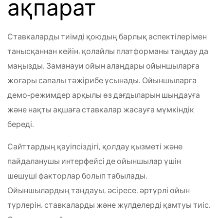
ақпарат
Ставкаларды тиімді қоюдың барлық аспектілерімен
танысқаннан кейін, қолайлы платформаны таңдау да
маңызды. Заманауи ойын алаңдары ойыншыларға
жоғары сапалы тәжірибе ұсынады. Ойыншыларға
демо-режимдер арқылы өз дағдыларын шыңдауға
және нақты ақшаға ставкалар жасауға мүмкіндік
береді.
Сайттардың қауіпсіздігі, қолдау қызметі және
пайдаланушы интерфейсі де ойыншылар үшін
шешуші факторлар болып табылады.
Ойыншылардың таңдауы, әсіресе, әртүрлі ойын
түрлерін, ставкаларды және жүлделерді қамтуы тиіс.