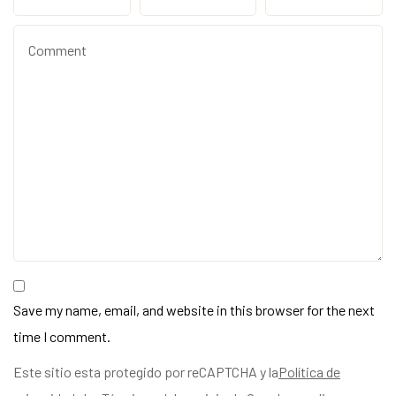
Save my name, email, and website in this browser for the next
time I comment.
Este sitio esta protegido por reCAPTCHA y la
Política de