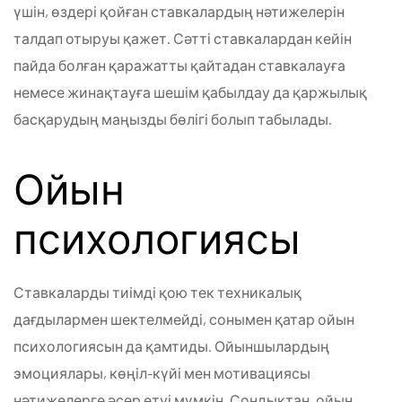
үшін, өздері қойған ставкалардың нәтижелерін
талдап отыруы қажет. Сәтті ставкалардан кейін
пайда болған қаражатты қайтадан ставкалауға
немесе жинақтауға шешім қабылдау да қаржылық
басқарудың маңызды бөлігі болып табылады.
Ойын
психологиясы
Ставкаларды тиімді қою тек техникалық
дағдылармен шектелмейді, сонымен қатар ойын
психологиясын да қамтиды. Ойыншылардың
эмоциялары, көңіл-күйі мен мотивациясы
нәтижелерге әсер етуі мүмкін. Сондықтан, ойын