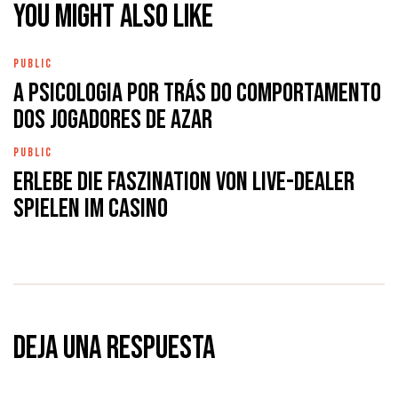
You might also like
PUBLIC
A psicologia por trás do comportamento
dos jogadores de azar
PUBLIC
Erlebe die Faszination von Live-Dealer
Spielen im Casino
Deja una respuesta