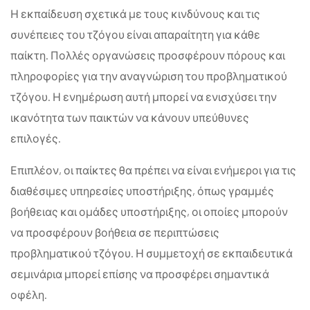
Η εκπαίδευση σχετικά με τους κινδύνους και τις
συνέπειες του τζόγου είναι απαραίτητη για κάθε
παίκτη. Πολλές οργανώσεις προσφέρουν πόρους και
πληροφορίες για την αναγνώριση του προβληματικού
τζόγου. Η ενημέρωση αυτή μπορεί να ενισχύσει την
ικανότητα των παικτών να κάνουν υπεύθυνες
επιλογές.
Επιπλέον, οι παίκτες θα πρέπει να είναι ενήμεροι για τις
διαθέσιμες υπηρεσίες υποστήριξης, όπως γραμμές
βοήθειας και ομάδες υποστήριξης, οι οποίες μπορούν
να προσφέρουν βοήθεια σε περιπτώσεις
προβληματικού τζόγου. Η συμμετοχή σε εκπαιδευτικά
σεμινάρια μπορεί επίσης να προσφέρει σημαντικά
οφέλη.