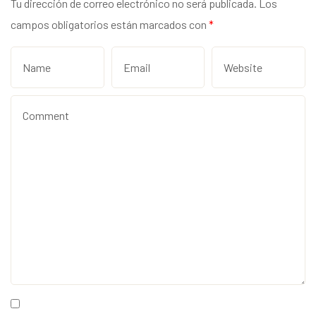
Tu dirección de correo electrónico no será publicada.
Los
campos obligatorios están marcados con
*