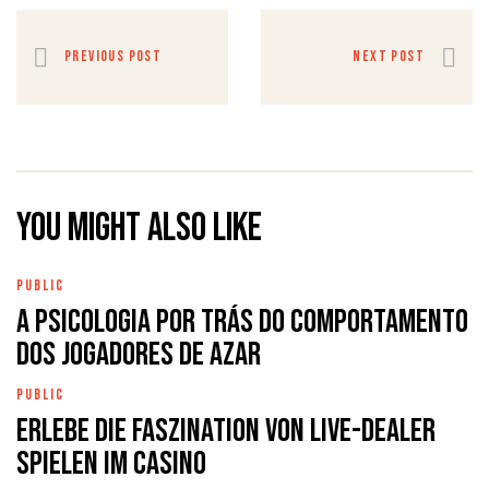
PREVIOUS POST
NEXT POST
You might also like
PUBLIC
A psicologia por trás do comportamento
dos jogadores de azar
PUBLIC
Erlebe die Faszination von Live-Dealer
Spielen im Casino