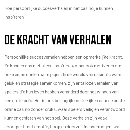
Hoe persoonlijke succesverhalen in het casino je kunnen
inspireren
De kracht van verhalen
Persoonlijke succesverhalen hebben een opmerkelijke kracht.
Ze kunnen ons niet alleen inspireren, maar ook motiveren om
onze eigen doelen na te jagen. In de wereld van casino’s, waar
geluk en strategie samenkomen, zijn er talloze verhalen van
spelers die hun leven hebben veranderd door het winnen van
een grote prijs. Het is ook belangrijk om te kijken naar de
beste
online casino zonder cruks
, waar spelers veilig en verantwoord
kunnen genieten van het spel. Deze verhalen zijn vaak
doorspekt met emotie, hoop en doorzettingsvermogen, wat