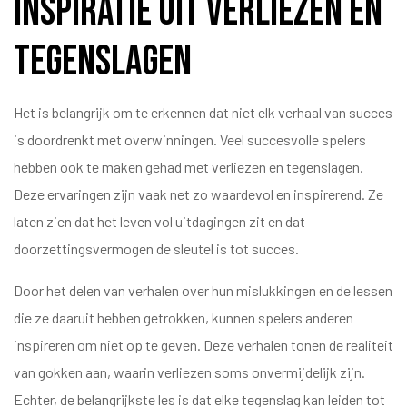
Inspiratie uit verliezen en
tegenslagen
Het is belangrijk om te erkennen dat niet elk verhaal van succes
is doordrenkt met overwinningen. Veel succesvolle spelers
hebben ook te maken gehad met verliezen en tegenslagen.
Deze ervaringen zijn vaak net zo waardevol en inspirerend. Ze
laten zien dat het leven vol uitdagingen zit en dat
doorzettingsvermogen de sleutel is tot succes.
Door het delen van verhalen over hun mislukkingen en de lessen
die ze daaruit hebben getrokken, kunnen spelers anderen
inspireren om niet op te geven. Deze verhalen tonen de realiteit
van gokken aan, waarin verliezen soms onvermijdelijk zijn.
Echter, de belangrijkste les is dat elke tegenslag kan leiden tot