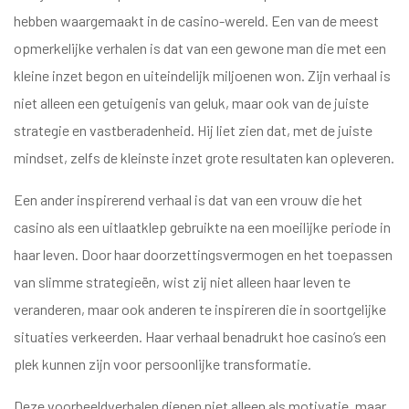
hebben waargemaakt in de casino-wereld. Een van de meest
opmerkelijke verhalen is dat van een gewone man die met een
kleine inzet begon en uiteindelijk miljoenen won. Zijn verhaal is
niet alleen een getuigenis van geluk, maar ook van de juiste
strategie en vastberadenheid. Hij liet zien dat, met de juiste
mindset, zelfs de kleinste inzet grote resultaten kan opleveren.
Een ander inspirerend verhaal is dat van een vrouw die het
casino als een uitlaatklep gebruikte na een moeilijke periode in
haar leven. Door haar doorzettingsvermogen en het toepassen
van slimme strategieën, wist zij niet alleen haar leven te
veranderen, maar ook anderen te inspireren die in soortgelijke
situaties verkeerden. Haar verhaal benadrukt hoe casino’s een
plek kunnen zijn voor persoonlijke transformatie.
Deze voorbeeldverhalen dienen niet alleen als motivatie, maar