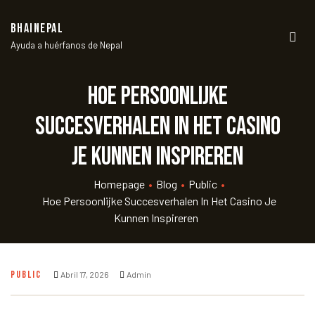
BHAINEPAL
Ayuda a huérfanos de Nepal
Men
Hoe persoonlijke
succesverhalen in het casino
je kunnen inspireren
Homepage
•
Blog
•
Public
•
Hoe Persoonlijke Succesverhalen In Het Casino Je
Kunnen Inspireren
PUBLIC
Abril 17, 2026
Admin