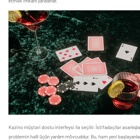
etmək imkanı yaradırlar.
Kazino müştəri dostu interfeysi ilə seçilir. İstifadəçilər asanlıq
problemin həlli üçün yardım mövcuddur. Bu, həm yeni başlayanl