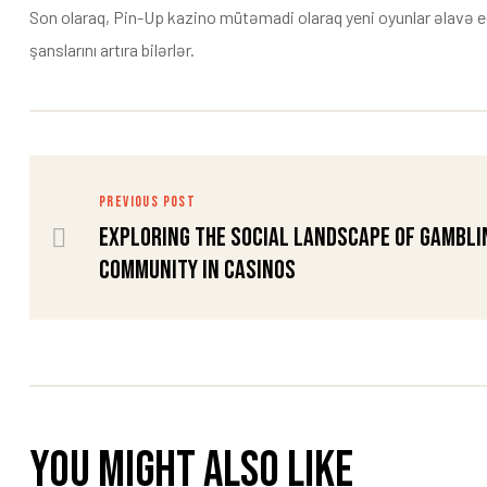
Son olaraq, Pin-Up kazino mütəmadi olaraq yeni oyunlar əlavə edi
şanslarını artıra bilərlər.
PREVIOUS POST
Exploring the social landscape of gambl
community in casinos
You might also like