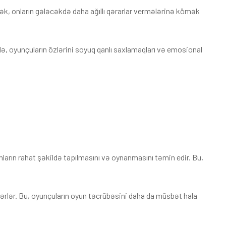
, onların gələcəkdə daha ağıllı qərarlar vermələrinə kömək
ə, oyunçuların özlərini soyuq qanlı saxlamaqları və emosional
nların rahat şəkildə tapılmasını və oynanmasını təmin edir. Bu,
bilərlər. Bu, oyunçuların oyun təcrübəsini daha da müsbət hala