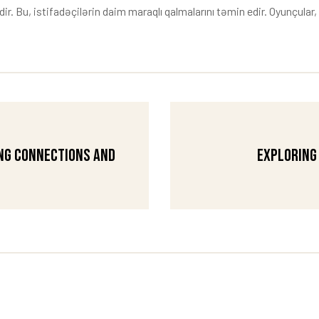
r. Bu, istifadəçilərin daim maraqlı qalmalarını təmin edir. Oyunçular
ing Connections and
Exploring