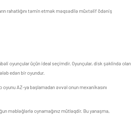
ların rahatlığını təmin etmək məqsədilə müxtəlif ödəniş
bəli oyunçular üçün ideal seçimdir. Oyunçular, disk şəklində olan
ələb edən bir oyundur.
linko oyunu AZ-ya başlamadan əvvəl onun mexanikasını
uyğun məbləğlərlə oynamağınız mütləqdir. Bu yanaşma,