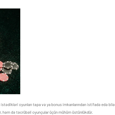
la istədikləri oyunları tapa və ya bonus imkanlarından istifadə edə bil
ar, həm də təcrübəli oyunçular üçün mühüm üstünlükdür.