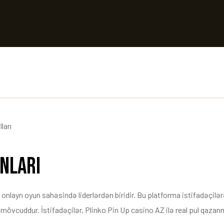
ları
anları
onlayn oyun sahəsində liderlərdən biridir. Bu platforma istifadəçilər
n mövcuddur. İstifadəçilər,
Plinko Pin Up casino AZ
ilə real pul qaza