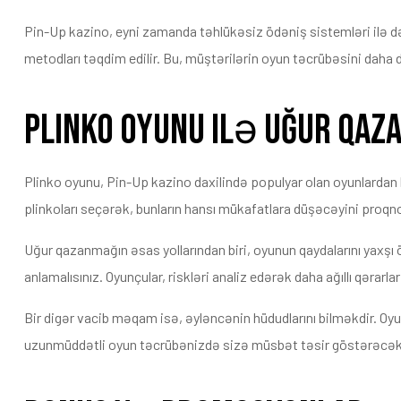
Pin-Up kazino, eyni zamanda təhlükəsiz ödəniş sistemləri ilə də
metodları təqdim edilir. Bu, müştərilərin oyun təcrübəsini daha d
Plinko oyunu ilə uğur qaz
Plinko oyunu, Pin-Up kazino daxilində populyar olan oyunlardan bi
plinkoları seçərək, bunların hansı mükafatlara düşəcəyini proqno
Uğur qazanmağın əsas yollarından biri, oyunun qaydalarını yaxşı
anlamalısınız. Oyunçular, riskləri analiz edərək daha ağıllı qərarlar
Bir digər vacib məqam isə, əyləncənin hüdudlarını bilməkdir. 
uzunmüddətli oyun təcrübənizdə sizə müsbət təsir göstərəcək