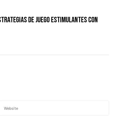
Estrategias de juego estimulantes con