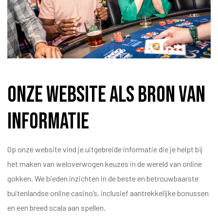
Onze website als bron van
informatie
Op onze website vind je uitgebreide informatie die je helpt bij
het maken van weloverwogen keuzes in de wereld van online
gokken. We bieden inzichten in de beste en betrouwbaarste
buitenlandse online casino’s, inclusief aantrekkelijke bonussen
en een breed scala aan spellen.