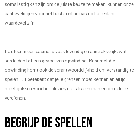
soms lastig kan zijn om de juiste keuze te maken, kunnen onze
aanbevelingen voor het
beste online casino buitenland
waardevol zijn.
De sfeer in een casino is vaak levendig en aantrekkelijk, wat
kan leiden tot een gevoel van opwinding. Maar met die
opwinding komt ook de verantwoordelijkheid om verstandig te
spelen. Dit betekent dat je je grenzen moet kennen en altijd
moet gokken voor het plezier, niet als een manier om geld te
verdienen.
Begrijp de spellen