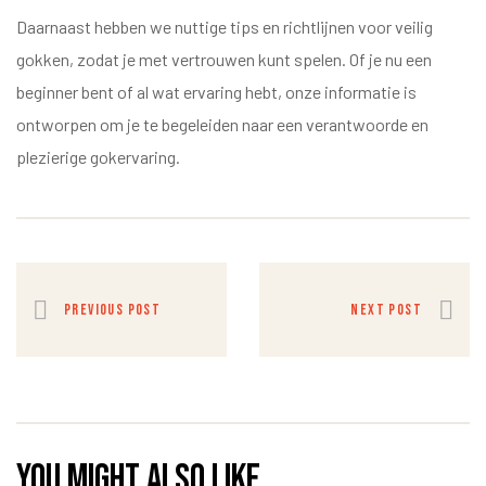
Daarnaast hebben we nuttige tips en richtlijnen voor veilig
gokken, zodat je met vertrouwen kunt spelen. Of je nu een
beginner bent of al wat ervaring hebt, onze informatie is
ontworpen om je te begeleiden naar een verantwoorde en
plezierige gokervaring.
PREVIOUS POST
NEXT POST
You might also like