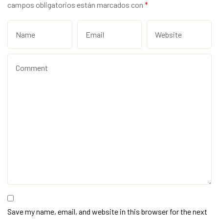
campos obligatorios están marcados con
*
Save my name, email, and website in this browser for the next