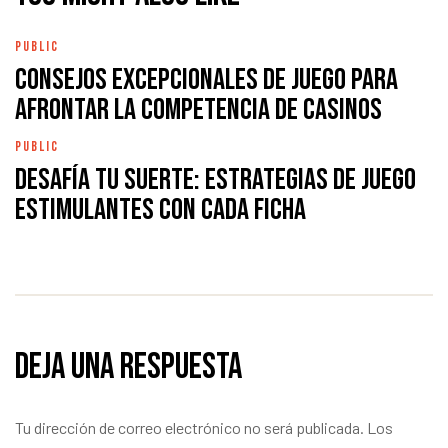
PUBLIC
Consejos excepcionales de juego para
afrontar la competencia de casinos
PUBLIC
Desafía tu suerte: Estrategias de juego
estimulantes con cada ficha
Deja una respuesta
Tu dirección de correo electrónico no será publicada.
Los