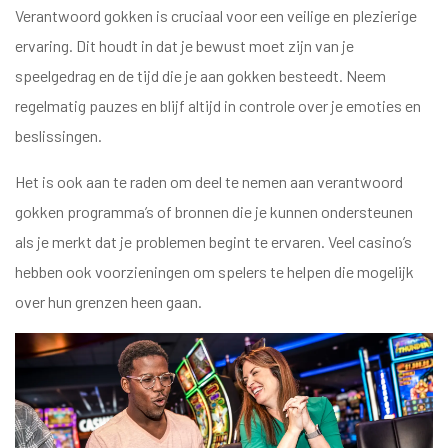
Verantwoord gokken is cruciaal voor een veilige en plezierige
ervaring. Dit houdt in dat je bewust moet zijn van je
speelgedrag en de tijd die je aan gokken besteedt. Neem
regelmatig pauzes en blijf altijd in controle over je emoties en
beslissingen.
Het is ook aan te raden om deel te nemen aan verantwoord
gokken programma’s of bronnen die je kunnen ondersteunen
als je merkt dat je problemen begint te ervaren. Veel casino’s
hebben ook voorzieningen om spelers te helpen die mogelijk
over hun grenzen heen gaan.