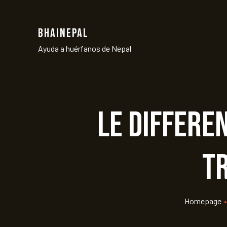
BHAINEPAL
Ayuda a huérfanos de Nepal
Le differen
tr
Homepage
•