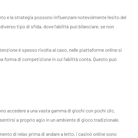
alento e la strategia possono influenzare notevolmente l’esito del
iverso tipo di sfida, dove l’abilità può bilanciare, se non
ttenzione è spesso rivolta al caso, nelle piattaforme online si
 forma di competizione in cui l’abilità conta. Questo può
ssono accedere a una vasta gamma di giochi con pochi clic.
entirsi a proprio agio in un ambiente di gioco tradizionale.
omento di relax prima di andare a letto, i casinò online sono