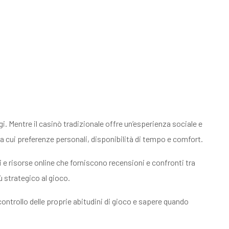
gi. Mentre il casinò tradizionale offre un’esperienza sociale e
ra cui preferenze personali, disponibilità di tempo e comfort.
 e risorse online che forniscono recensioni e confronti tra
ù strategico al gioco.
controllo delle proprie abitudini di gioco e sapere quando