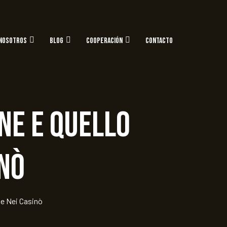
NOSOTROS
BLOG
COOPERACIÓN
CONTACTO
ine e quello
inò
ale Nei Casinò