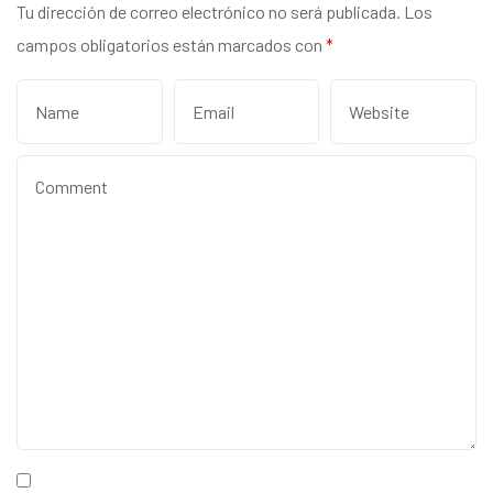
Tu dirección de correo electrónico no será publicada.
Los
campos obligatorios están marcados con
*