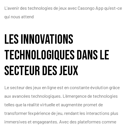
L'avenir des technologies de jeux avec Casongo App qu'est-ce
qui nous attend
Les innovations
technologiques dans le
secteur des jeux
Le secteur des jeux en ligne est en constante évolution grâce
aux avancées technologiques. L’émergence de technologies
telles que la réalité virtuelle et augmentée promet de
transformer l’expérience de jeu, rendant les interactions plus
immersives et engageantes. Avec des plateformes comme