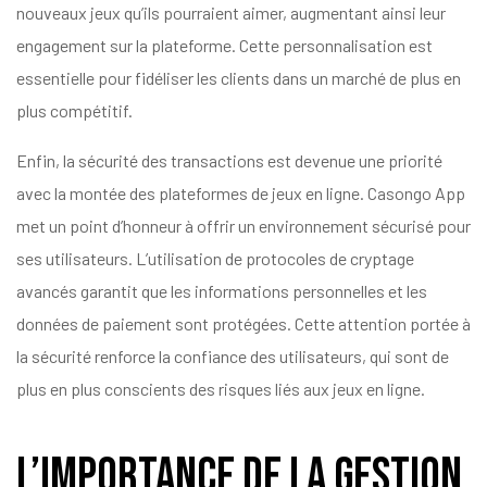
nouveaux jeux qu’ils pourraient aimer, augmentant ainsi leur
engagement sur la plateforme. Cette personnalisation est
essentielle pour fidéliser les clients dans un marché de plus en
plus compétitif.
Enfin, la sécurité des transactions est devenue une priorité
avec la montée des plateformes de jeux en ligne. Casongo App
met un point d’honneur à offrir un environnement sécurisé pour
ses utilisateurs. L’utilisation de protocoles de cryptage
avancés garantit que les informations personnelles et les
données de paiement sont protégées. Cette attention portée à
la sécurité renforce la confiance des utilisateurs, qui sont de
plus en plus conscients des risques liés aux jeux en ligne.
L’importance de la gestion