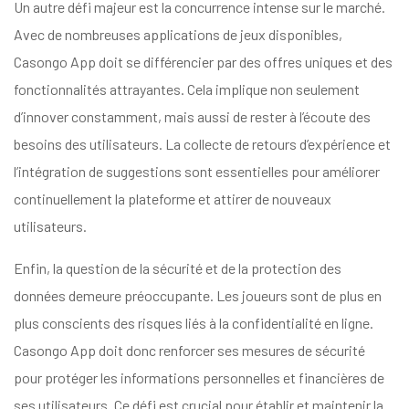
Un autre défi majeur est la concurrence intense sur le marché.
Avec de nombreuses applications de jeux disponibles,
Casongo App doit se différencier par des offres uniques et des
fonctionnalités attrayantes. Cela implique non seulement
d’innover constamment, mais aussi de rester à l’écoute des
besoins des utilisateurs. La collecte de retours d’expérience et
l’intégration de suggestions sont essentielles pour améliorer
continuellement la plateforme et attirer de nouveaux
utilisateurs.
Enfin, la question de la sécurité et de la protection des
données demeure préoccupante. Les joueurs sont de plus en
plus conscients des risques liés à la confidentialité en ligne.
Casongo App doit donc renforcer ses mesures de sécurité
pour protéger les informations personnelles et financières de
ses utilisateurs. Ce défi est crucial pour établir et maintenir la