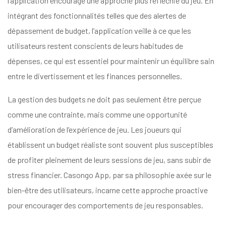
l’application encourage une approche plus réfléchie du jeu. En
intégrant des fonctionnalités telles que des alertes de
dépassement de budget, l’application veille à ce que les
utilisateurs restent conscients de leurs habitudes de
dépenses, ce qui est essentiel pour maintenir un équilibre sain
entre le divertissement et les finances personnelles.
La gestion des budgets ne doit pas seulement être perçue
comme une contrainte, mais comme une opportunité
d’amélioration de l’expérience de jeu. Les joueurs qui
établissent un budget réaliste sont souvent plus susceptibles
de profiter pleinement de leurs sessions de jeu, sans subir de
stress financier. Casongo App, par sa philosophie axée sur le
bien-être des utilisateurs, incarne cette approche proactive
pour encourager des comportements de jeu responsables.