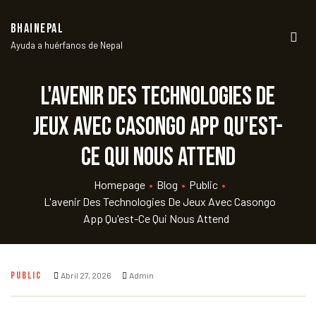
BHAINEPAL
Ayuda a huérfanos de Nepal
Men
L'avenir des technologies de
jeux avec Casongo App qu'est-
ce qui nous attend
Homepage
•
Blog
•
Public
•
L'avenir Des Technologies De Jeux Avec Casongo
App Qu'est-Ce Qui Nous Attend
PUBLIC
Abril 27, 2026
Admin