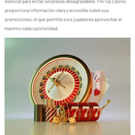
esencial para evitar sorpresas desagradables. Pin-Up Casino
proporciona información clara y accesible sobre sus
promociones, lo que permite a los jugadores aprovechar al
máximo cada oportunidad.