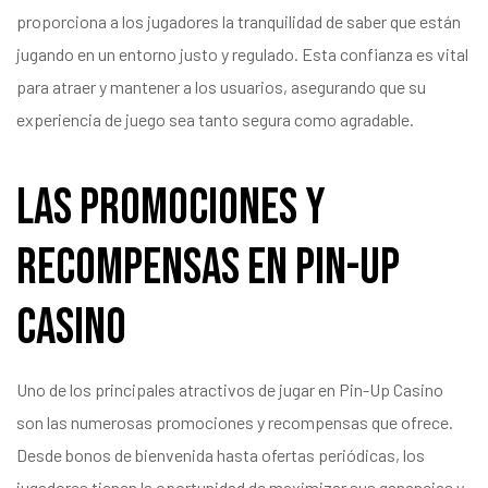
proporciona a los jugadores la tranquilidad de saber que están
jugando en un entorno justo y regulado. Esta confianza es vital
para atraer y mantener a los usuarios, asegurando que su
experiencia de juego sea tanto segura como agradable.
Las promociones y
recompensas en Pin-Up
Casino
Uno de los principales atractivos de jugar en Pin-Up Casino
son las numerosas promociones y recompensas que ofrece.
Desde bonos de bienvenida hasta ofertas periódicas, los
jugadores tienen la oportunidad de maximizar sus ganancias y