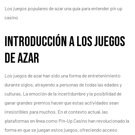
Los juegos populares de azar una guía para entender pin up
casino
Introducción a los juegos
de azar
Los juegos de azar han sido una forma de entretenimiento
durante siglos, atrayendo a personas de todas las edades y
culturas. La emoción de la incertidumbre y la posibilidad de
ganar grandes premios hacen que estas actividades sean
irresistibles para muchos. En el contexto actual, las
plataformas en línea como Pin-Up Casino han revolucionado la
forma en que se juegan estos juegos, ofreciendo acceso