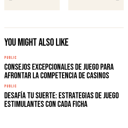
You might also like
PUBLIC
Consejos excepcionales de juego para
afrontar la competencia de casinos
PUBLIC
Desafía tu suerte: Estrategias de juego
estimulantes con cada ficha