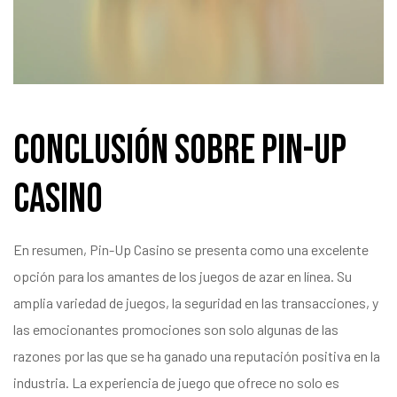
Conclusión sobre Pin-Up
Casino
En resumen, Pin-Up Casino se presenta como una excelente
opción para los amantes de los juegos de azar en línea. Su
amplia variedad de juegos, la seguridad en las transacciones, y
las emocionantes promociones son solo algunas de las
razones por las que se ha ganado una reputación positiva en la
industria. La experiencia de juego que ofrece no solo es