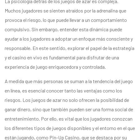
La psicología detrás de los juegos de azar es compleja.
Muchos jugadores se sienten atraídos por la adrenalina que
provoca el riesgo, lo que puede llevar a un comportamiento
compulsivo. Sin embargo, entender esta dinámica puede
ayudar a los jugadores a adoptar un enfoque más consciente y
responsable. En este sentido, explorar el papel de la estrategia
y el casino en vivo es fundamental para disfrutar de una
experiencia de juego enriquecedora y controlada.
A medida que más personas se suman a la tendencia del juego
en línea, es esencial conocer tanto las ventajas como los
riesgos. Los juegos de azar no solo ofrecen la posibilidad de
ganar dinero, sino que también pueden ser una forma social de
entretenimiento. Por ello, es vital que los jugadores conozcan
los diferentes tipos de juegos disponibles y el entorno en el que
están jugando, como Pin-Up Casino, que se destaca por su