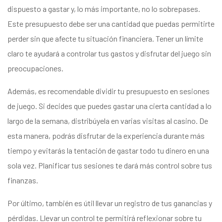
dispuesto a gastar y, lo más importante, no lo sobrepases.
Este presupuesto debe ser una cantidad que puedas permitirte
perder sin que afecte tu situación financiera. Tener un límite
claro te ayudará a controlar tus gastos y disfrutar del juego sin
preocupaciones.
Además, es recomendable dividir tu presupuesto en sesiones
de juego. Si decides que puedes gastar una cierta cantidad a lo
largo de la semana, distribúyela en varias visitas al casino. De
esta manera, podrás disfrutar de la experiencia durante más
tiempo y evitarás la tentación de gastar todo tu dinero en una
sola vez. Planificar tus sesiones te dará más control sobre tus
finanzas.
Por último, también es útil llevar un registro de tus ganancias y
pérdidas. Llevar un control te permitirá reflexionar sobre tu