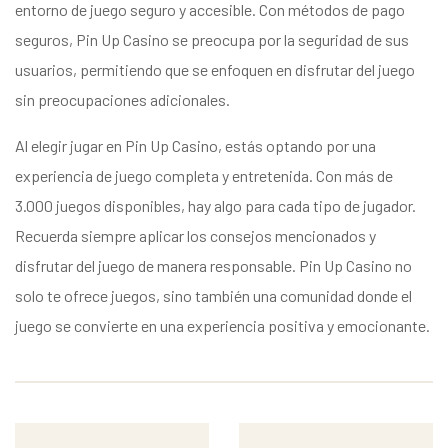
entorno de juego seguro y accesible. Con métodos de pago
seguros, Pin Up Casino se preocupa por la seguridad de sus
usuarios, permitiendo que se enfoquen en disfrutar del juego
sin preocupaciones adicionales.
Al elegir jugar en Pin Up Casino, estás optando por una
experiencia de juego completa y entretenida. Con más de
3.000 juegos disponibles, hay algo para cada tipo de jugador.
Recuerda siempre aplicar los consejos mencionados y
disfrutar del juego de manera responsable. Pin Up Casino no
solo te ofrece juegos, sino también una comunidad donde el
juego se convierte en una experiencia positiva y emocionante.