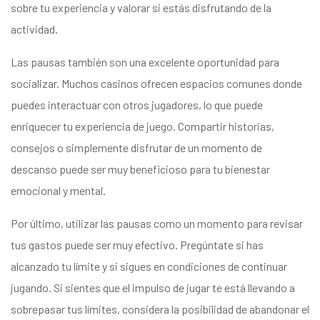
sobre tu experiencia y valorar si estás disfrutando de la
actividad.
Las pausas también son una excelente oportunidad para
socializar. Muchos casinos ofrecen espacios comunes donde
puedes interactuar con otros jugadores, lo que puede
enriquecer tu experiencia de juego. Compartir historias,
consejos o simplemente disfrutar de un momento de
descanso puede ser muy beneficioso para tu bienestar
emocional y mental.
Por último, utilizar las pausas como un momento para revisar
tus gastos puede ser muy efectivo. Pregúntate si has
alcanzado tu límite y si sigues en condiciones de continuar
jugando. Si sientes que el impulso de jugar te está llevando a
sobrepasar tus límites, considera la posibilidad de abandonar el