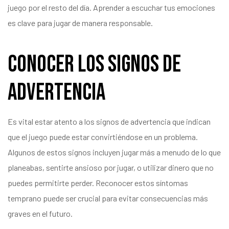
juego por el resto del día. Aprender a escuchar tus emociones
es clave para jugar de manera responsable.
Conocer los signos de
advertencia
Es vital estar atento a los signos de advertencia que indican
que el juego puede estar convirtiéndose en un problema.
Algunos de estos signos incluyen jugar más a menudo de lo que
planeabas, sentirte ansioso por jugar, o utilizar dinero que no
puedes permitirte perder. Reconocer estos síntomas
temprano puede ser crucial para evitar consecuencias más
graves en el futuro.