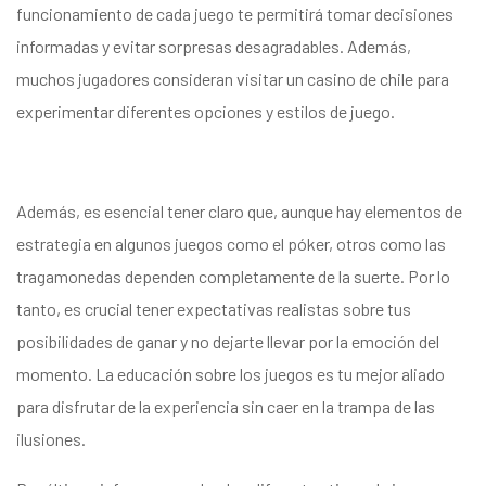
funcionamiento de cada juego te permitirá tomar decisiones
informadas y evitar sorpresas desagradables. Además,
muchos jugadores consideran visitar un
casino de chile
para
experimentar diferentes opciones y estilos de juego.
Además, es esencial tener claro que, aunque hay elementos de
estrategia en algunos juegos como el póker, otros como las
tragamonedas dependen completamente de la suerte. Por lo
tanto, es crucial tener expectativas realistas sobre tus
posibilidades de ganar y no dejarte llevar por la emoción del
momento. La educación sobre los juegos es tu mejor aliado
para disfrutar de la experiencia sin caer en la trampa de las
ilusiones.