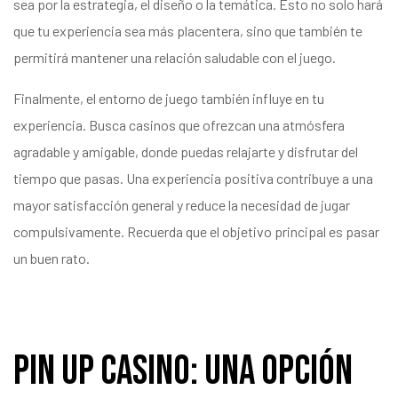
sea por la estrategia, el diseño o la temática. Esto no solo hará
que tu experiencia sea más placentera, sino que también te
permitirá mantener una relación saludable con el juego.
Finalmente, el entorno de juego también influye en tu
experiencia. Busca casinos que ofrezcan una atmósfera
agradable y amigable, donde puedas relajarte y disfrutar del
tiempo que pasas. Una experiencia positiva contribuye a una
mayor satisfacción general y reduce la necesidad de jugar
compulsivamente. Recuerda que el objetivo principal es pasar
un buen rato.
Pin Up Casino: Una opción