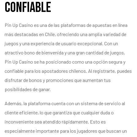
confiable
Pin Up Casino es una de las plataformas de apuestas en línea
más destacadas en Chile, ofreciendo una amplia variedad de
juegos y una experiencia de usuario excepcional. Con un
atractivo bono de bienvenida y una gran cantidad de juegos,
Pin Up Casino se ha posicionado como una opción segura y
confiable para los apostadores chilenos. Al registrarte, puedes
disfrutar de bonos y promociones que aumentan tus
posibilidades de ganar.
Además, la plataforma cuenta con un sistema de servicio al
cliente eficiente, lo que garantiza que cualquier duda o
inconveniente sea atendido rápidamente. Esto es
especialmente importante para los jugadores que buscan un