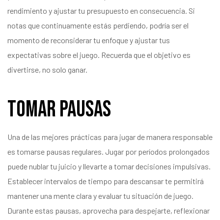
rendimiento y ajustar tu presupuesto en consecuencia. Si
notas que continuamente estás perdiendo, podría ser el
momento de reconsiderar tu enfoque y ajustar tus
expectativas sobre el juego. Recuerda que el objetivo es
divertirse, no solo ganar.
Tomar pausas
Una de las mejores prácticas para jugar de manera responsable
es tomarse pausas regulares. Jugar por períodos prolongados
puede nublar tu juicio y llevarte a tomar decisiones impulsivas.
Establecer intervalos de tiempo para descansar te permitirá
mantener una mente clara y evaluar tu situación de juego.
Durante estas pausas, aprovecha para despejarte, reflexionar