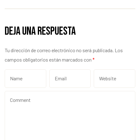
Deja una respuesta
Tu dirección de correo electrónico no será publicada.
Los
campos obligatorios están marcados con
*