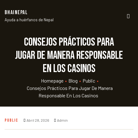
BHAINEPAL
Ayuda a huérfanos de Nepal
Men
Consejos prácticos para
jugar de manera responsable
en los casinos
Homepage
•
Blog
•
Public
•
Consejos Prácticos Para Jugar De Manera
Responsable En Los Casinos
PUBLIC
Abril 28, 2026
Admin