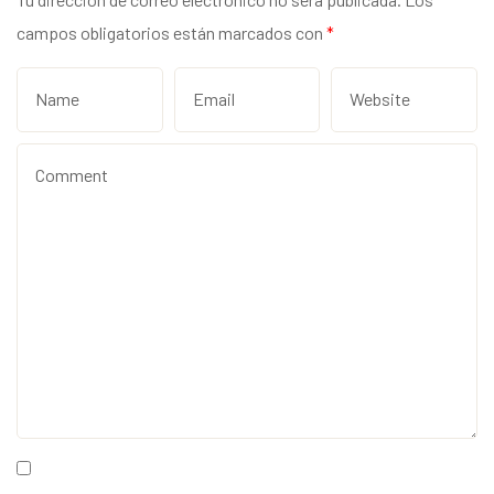
campos obligatorios están marcados con
*