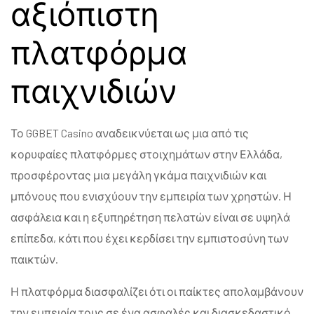
αξιόπιστη
πλατφόρμα
παιχνιδιών
Το GGBET Casino αναδεικνύεται ως μια από τις
κορυφαίες πλατφόρμες στοιχημάτων στην Ελλάδα,
προσφέροντας μια μεγάλη γκάμα παιχνιδιών και
μπόνους που ενισχύουν την εμπειρία των χρηστών. Η
ασφάλεια και η εξυπηρέτηση πελατών είναι σε υψηλά
επίπεδα, κάτι που έχει κερδίσει την εμπιστοσύνη των
παικτών.
Η πλατφόρμα διασφαλίζει ότι οι παίκτες απολαμβάνουν
την εμπειρία τους σε ένα ασφαλές και διασκεδαστικό