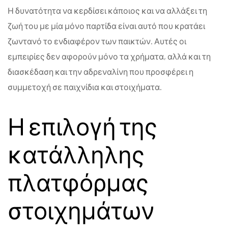
Η δυνατότητα να κερδίσει κάποιος και να αλλάξει τη
ζωή του με μία μόνο παρτίδα είναι αυτό που κρατάει
ζωντανό το ενδιαφέρον των παικτών. Αυτές οι
εμπειρίες δεν αφορούν μόνο τα χρήματα, αλλά και τη
διασκέδαση και την αδρεναλίνη που προσφέρει η
συμμετοχή σε παιχνίδια και στοιχήματα.
Η επιλογή της
κατάλληλης
πλατφόρμας
στοιχημάτων