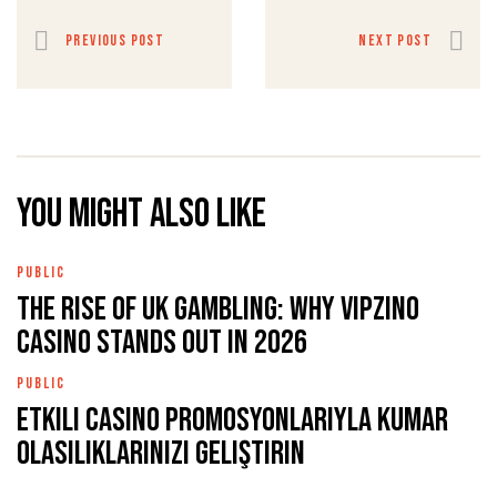
PREVIOUS POST
NEXT POST
You might also like
PUBLIC
The rise of UK gambling: why Vipzino
Casino stands out in 2026
PUBLIC
Etkili casino promosyonlarıyla kumar
olasılıklarınızı geliştirin