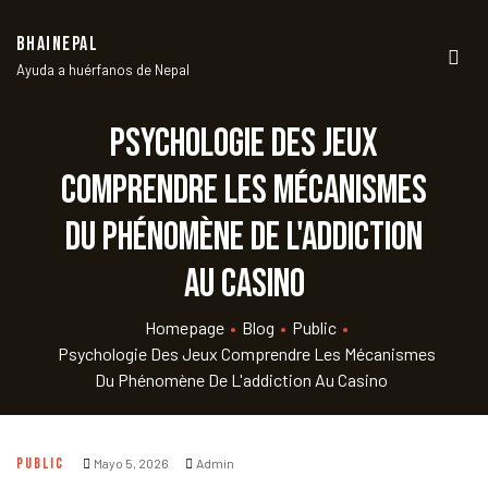
BHAINEPAL
Ayuda a huérfanos de Nepal
Men
Psychologie des jeux
comprendre les mécanismes
du phénomène de l'addiction
au casino
Homepage
•
Blog
•
Public
•
Psychologie Des Jeux Comprendre Les Mécanismes
Du Phénomène De L'addiction Au Casino
PUBLIC
Mayo 5, 2026
Admin