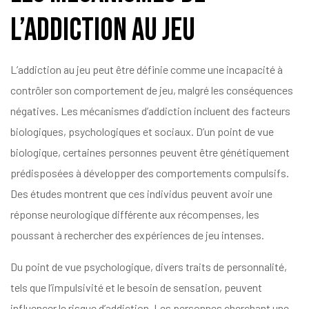
l’addiction au jeu
L’addiction au jeu peut être définie comme une incapacité à
contrôler son comportement de jeu, malgré les conséquences
négatives. Les mécanismes d’addiction incluent des facteurs
biologiques, psychologiques et sociaux. D’un point de vue
biologique, certaines personnes peuvent être génétiquement
prédisposées à développer des comportements compulsifs.
Des études montrent que ces individus peuvent avoir une
réponse neurologique différente aux récompenses, les
poussant à rechercher des expériences de jeu intenses.
Du point de vue psychologique, divers traits de personnalité,
tels que l’impulsivité et le besoin de sensation, peuvent
influencer le risque d’addiction. Les personnes cherchant une