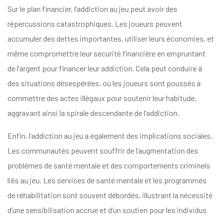
Sur le plan financier, l’addiction au jeu peut avoir des
répercussions catastrophiques. Les joueurs peuvent
accumuler des dettes importantes, utiliser leurs économies, et
même compromettre leur sécurité financière en empruntant
de l’argent pour financer leur addiction. Cela peut conduire à
des situations désespérées, où les joueurs sont poussés à
commettre des actes illégaux pour soutenir leur habitude,
aggravant ainsi la spirale descendante de l’addiction.
Enfin, l’addiction au jeu a également des implications sociales.
Les communautés peuvent souffrir de l’augmentation des
problèmes de santé mentale et des comportements criminels
liés au jeu. Les services de santé mentale et les programmes
de réhabilitation sont souvent débordés, illustrant la nécessité
d’une sensibilisation accrue et d’un soutien pour les individus