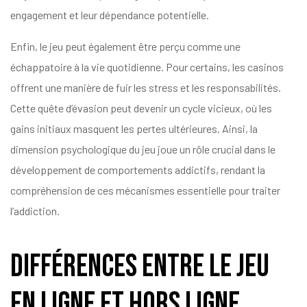
engagement et leur dépendance potentielle.
Enfin, le jeu peut également être perçu comme une
échappatoire à la vie quotidienne. Pour certains, les casinos
offrent une manière de fuir les stress et les responsabilités.
Cette quête d’évasion peut devenir un cycle vicieux, où les
gains initiaux masquent les pertes ultérieures. Ainsi, la
dimension psychologique du jeu joue un rôle crucial dans le
développement de comportements addictifs, rendant la
compréhension de ces mécanismes essentielle pour traiter
l’addiction.
Différences entre le jeu
en ligne et hors ligne