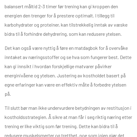
balansert måltid 2-3 timer før trening kan gi kroppen den
energien den trenger for å prestere optimalt. I tillegg til
karbohydrater og proteiner, kan tilstrekkelig inntak av væske
bidra til å forhindre dehydrering, som kan redusere ytelsen.
Det kan også være nyttig å føre en matdagbok for å overvåke
inntaket av næringsstoffer og se hva som fungerer best. Dette
kan gi innsikt i hvordan forskjellige matvarer påvirker
energinivåene og ytelsen. Justering av kostholdet basert på
egne erfaringer kan være en effektiv måte å forbedre ytelsen
på.
Til slutt bør man ikke undervurdere betydningen av restitusjon i
kostholdsstrategien. Å sikre at man får i seg riktig næring etter
trening er like viktig som før trening. Dette kan bidra til å
redusere muskelsmerter og tretthet, noe som igjen gjør det