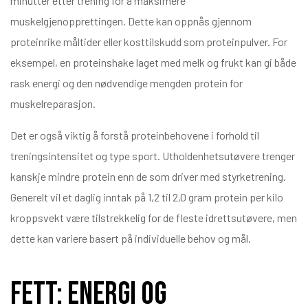
minutter etter trening for å maksimere
muskelgjenopprettingen. Dette kan oppnås gjennom
proteinrike måltider eller kosttilskudd som proteinpulver. For
eksempel, en proteinshake laget med melk og frukt kan gi både
rask energi og den nødvendige mengden protein for
muskelreparasjon.
Det er også viktig å forstå proteinbehovene i forhold til
treningsintensitet og type sport. Utholdenhetsutøvere trenger
kanskje mindre protein enn de som driver med styrketrening.
Generelt vil et daglig inntak på 1,2 til 2,0 gram protein per kilo
kroppsvekt være tilstrekkelig for de fleste idrettsutøvere, men
dette kan variere basert på individuelle behov og mål.
Fett: Energi og