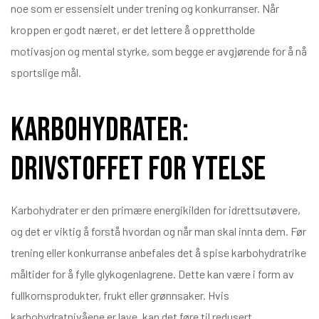
noe som er essensielt under trening og konkurranser. Når
kroppen er godt næret, er det lettere å opprettholde
motivasjon og mental styrke, som begge er avgjørende for å nå
sportslige mål.
Karbohydrater:
Drivstoffet for ytelse
Karbohydrater er den primære energikilden for idrettsutøvere,
og det er viktig å forstå hvordan og når man skal innta dem. Før
trening eller konkurranse anbefales det å spise karbohydratrike
måltider for å fylle glykogenlagrene. Dette kan være i form av
fullkornsprodukter, frukt eller grønnsaker. Hvis
karbohydratnivåene er lave, kan det føre til redusert