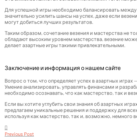
Для успешной игры необходимо балансировать между 
значительно усилить шансы на успех, даже если везен
могут добиться лучших результатов.
Таким образом, сочетание везения и мастерства не то
обладают высоким уровнем мастерства, везение може
делает азартные игры такими привлекательными.
Заключение и информация о нашем сайте
Вопрос о том, что определяет успех в азартных играх 
Умение анализировать, управлять финансами и разраб
необходимо осознавать, что как мастерство, так и ве
Если вы хотите углубить свои знания об азартных игр
предлагаем уникальные решения и поддержку для всех
используя как мастерство, так и, возможно, немного в
Post
navigation
Previous Post