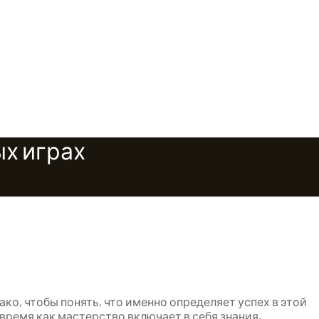
ых играх
о, чтобы понять, что именно определяет успех в этой
 время как мастерство включает в себя знания,