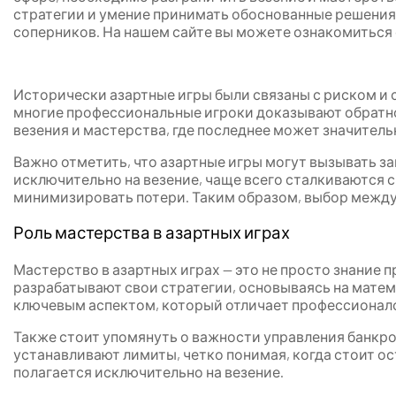
стратегии и умение принимать обоснованные решения.
соперников. На нашем сайте вы можете ознакомиться
Исторически азартные игры были связаны с риском и сл
многие профессиональные игроки доказывают обратно
везения и мастерства, где последнее может значитель
Важно отметить, что азартные игры могут вызывать з
исключительно на везение, чаще всего сталкиваются с
минимизировать потери. Таким образом, выбор между 
Роль мастерства в азартных играх
Мастерство в азартных играх — это не просто знание п
разрабатывают свои стратегии, основываясь на матем
ключевым аспектом, который отличает профессионало
Также стоит упомянуть о важности управления банкро
устанавливают лимиты, четко понимая, когда стоит ост
полагается исключительно на везение.