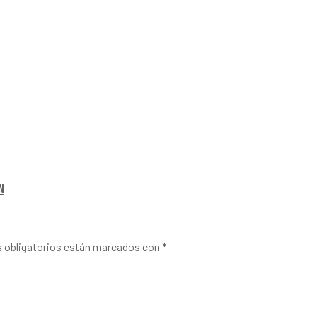
n
 obligatorios están marcados con
*