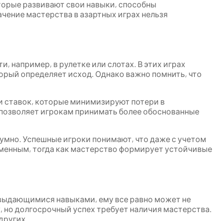
оторые развивают свои навыки, способны
ачение мастерства в азартных играх нельзя
и, например, в рулетке или слотах. В этих играх
оторый определяет исход. Однако важно помнить, что
и ставок, которые минимизируют потери в
 позволяет игрокам принимать более обоснованные
зумно. Успешные игроки понимают, что даже с учетом
еменным, тогда как мастерство формирует устойчивые
 выдающимися навыками, ему все равно может не
, но долгосрочный успех требует наличия мастерства.
других.