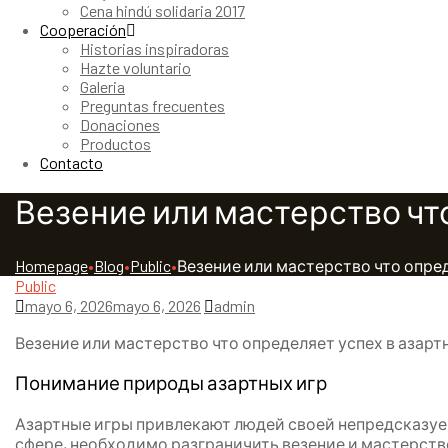
Cena hindú solidaria 2017
Cooperación
Historias inspiradoras
Hazte voluntario
Galeria
Preguntas frecuentes
Donaciones
Productos
Contacto
Везение или мастерство чт
Homepage
•
Blog
•
Public
•
Везение или мастерство что опред
Public
mayo 6, 2026
mayo 6, 2026
admin
Везение или мастерство что определяет успех в азарт
Понимание природы азартных игр
Азартные игры привлекают людей своей непредсказуем
сфере, необходимо разграничить везение и мастерство.