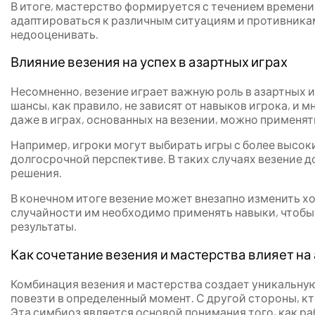
В итоге, мастерство формируется с течением времени
адаптироваться к различным ситуациям и противникам,
недооценивать.
Влияние везения на успех в азартных играх
Несомненно, везение играет важную роль в азартных игр
шансы, как правило, не зависят от навыков игрока, и 
даже в играх, основанных на везении, можно применят
Например, игроки могут выбирать игры с более высо
долгосрочной перспективе. В таких случаях везение 
решения.
В конечном итоге везение может внезапно изменить хо
случайности им необходимо применять навыки, чтобы
результаты.
Как сочетание везения и мастерства влияет на
Комбинация везения и мастерства создает уникальную
повезти в определенный момент. С другой стороны, кт
Эта симбиоз является основой понимания того, как ра