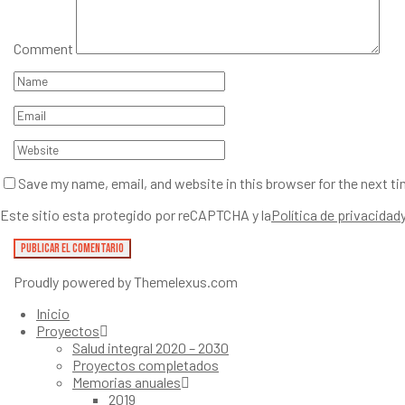
Comment
Save my name, email, and website in this browser for the next t
Este sitio esta protegido por reCAPTCHA y la
Política de privacidad
Proudly powered by Themelexus.com
Inicio
Proyectos
Salud integral 2020 – 2030
Proyectos completados
Memorias anuales
2019