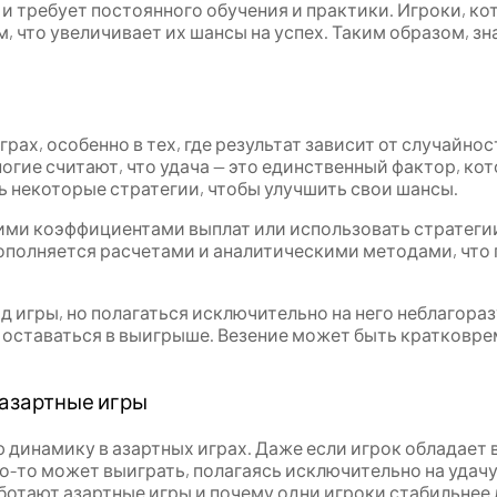
 и требует постоянного обучения и практики. Игроки, к
 что увеличивает их шансы на успех. Таким образом, зн
ах, особенно в тех, где результат зависит от случайност
многие считают, что удача — это единственный фактор, к
ь некоторые стратегии, чтобы улучшить свои шансы.
кими коэффициентами выплат или использовать стратеги
дополняется расчетами и аналитическими методами, что
д игры, но полагаться исключительно на него неблагора
 оставаться в выигрыше. Везение может быть кратковр
 азартные игры
 динамику в азартных играх. Даже если игрок обладает
о-то может выиграть, полагаясь исключительно на удачу
ботают азартные игры и почему одни игроки стабильнее 