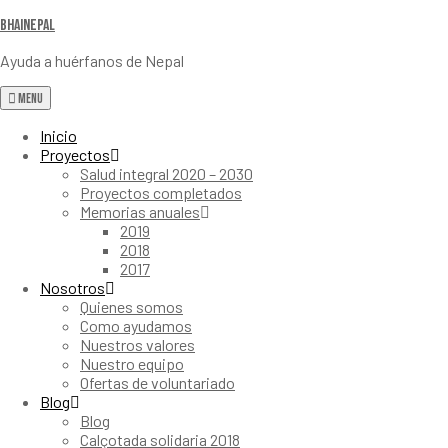
Bhainepal
Ayuda a huérfanos de Nepal
Menu
Inicio
Proyectos
Salud integral 2020 – 2030
Proyectos completados
Memorias anuales
2019
2018
2017
Nosotros
Quienes somos
Como ayudamos
Nuestros valores
Nuestro equipo
Ofertas de voluntariado
Blog
Blog
Calçotada solidaria 2018