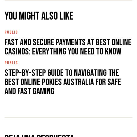
You might also like
PUBLIC
Fast and secure payments at Best Online
Casinos: everything you need to know
PUBLIC
Step-by-step guide to navigating the
best online pokies Australia for safe
and fast gaming