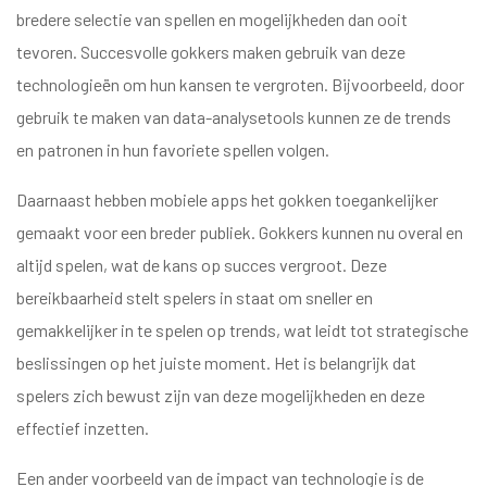
bredere selectie van spellen en mogelijkheden dan ooit
tevoren. Succesvolle gokkers maken gebruik van deze
technologieën om hun kansen te vergroten. Bijvoorbeeld, door
gebruik te maken van data-analysetools kunnen ze de trends
en patronen in hun favoriete spellen volgen.
Daarnaast hebben mobiele apps het gokken toegankelijker
gemaakt voor een breder publiek. Gokkers kunnen nu overal en
altijd spelen, wat de kans op succes vergroot. Deze
bereikbaarheid stelt spelers in staat om sneller en
gemakkelijker in te spelen op trends, wat leidt tot strategische
beslissingen op het juiste moment. Het is belangrijk dat
spelers zich bewust zijn van deze mogelijkheden en deze
effectief inzetten.
Een ander voorbeeld van de impact van technologie is de