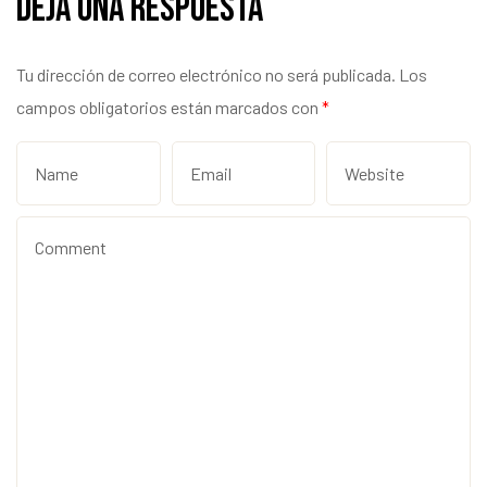
Deja una respuesta
Tu dirección de correo electrónico no será publicada.
Los
campos obligatorios están marcados con
*