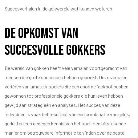
Succesverhalen in de gokwereld wat kunnen we leren
De opkomst van
succesvolle gokkers
De wereld van gokken heeft vele verhalen voortgebracht van
mensen die grote successen hebben geboekt. Deze verhalen
variëren van amateur spelers die een enorme jackpot hebben
gewonnen tot professionele gokkers die hun leven hebben
gewijd aan strategieën en analyses. Het succes van deze
individuen is vaak het resultaat van een combinatie van geluk,
geduld en een gedegen kennis van het spel. Een uitstekende
manier om betrouwbare informatie te vinden over de beste