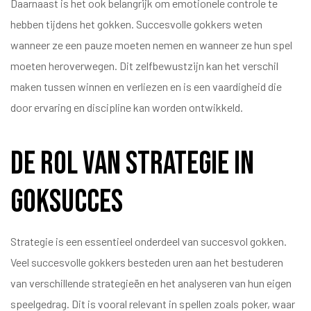
Daarnaast is het ook belangrijk om emotionele controle te
hebben tijdens het gokken. Succesvolle gokkers weten
wanneer ze een pauze moeten nemen en wanneer ze hun spel
moeten heroverwegen. Dit zelfbewustzijn kan het verschil
maken tussen winnen en verliezen en is een vaardigheid die
door ervaring en discipline kan worden ontwikkeld.
De rol van strategie in
goksucces
Strategie is een essentieel onderdeel van succesvol gokken.
Veel succesvolle gokkers besteden uren aan het bestuderen
van verschillende strategieën en het analyseren van hun eigen
speelgedrag. Dit is vooral relevant in spellen zoals poker, waar