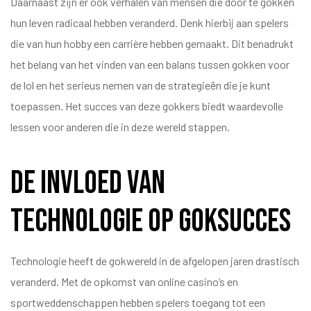
Daarnaast zijn er ook verhalen van mensen die door te gokken
hun leven radicaal hebben veranderd. Denk hierbij aan spelers
die van hun hobby een carrière hebben gemaakt. Dit benadrukt
het belang van het vinden van een balans tussen gokken voor
de lol en het serieus nemen van de strategieën die je kunt
toepassen. Het succes van deze gokkers biedt waardevolle
lessen voor anderen die in deze wereld stappen.
De invloed van
technologie op goksucces
Technologie heeft de gokwereld in de afgelopen jaren drastisch
veranderd. Met de opkomst van online casino’s en
sportweddenschappen hebben spelers toegang tot een