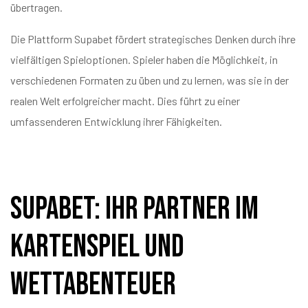
übertragen.
Die Plattform Supabet fördert strategisches Denken durch ihre
vielfältigen Spieloptionen. Spieler haben die Möglichkeit, in
verschiedenen Formaten zu üben und zu lernen, was sie in der
realen Welt erfolgreicher macht. Dies führt zu einer
umfassenderen Entwicklung ihrer Fähigkeiten.
Supabet: Ihr Partner im
Kartenspiel und
Wettabenteuer