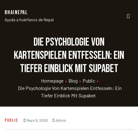
BHAINEPAL
Ayuda a huérfanos de Nepal
Men
Die Psychologie von
Kartenspielen entfesseln: Ein
tiefer Einblick mit Supabet
Homepage
•
Blog
•
Public
•
Die Psychologie Von Kartenspielen Entfesseln: Ein
Tiefer Einblick Mit Supabet
PUBLIC
Mayo 9, 2026
Admin