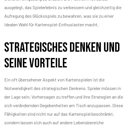
ausgelegt, das Spielerlebnis zu verbessern und gleichzeitig die
Aufregung des Glücksspiels zu bewahren, was sie zu einer
idealen Wahl für Kartenspiel-Enthusiasten macht.
Strategisches Denken und
seine Vorteile
Ein oft übersehener Aspekt von Kartenspielen ist die
Notwendigkeit des strategischen Denkens. Spieler müssen in
der Lage sein, Vorhersagen zu treffen und ihre Strategien an die
sich verändernden Gegebenheiten am Tisch anzupassen. Diese
Fähigkeiten sind nicht nur auf das Kartenspiel beschränkt,
sondern lassen sich auch auf andere Lebensbereiche