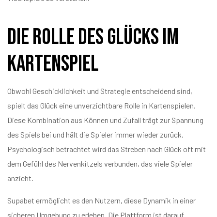
Die Rolle des Glücks im
Kartenspiel
Obwohl Geschicklichkeit und Strategie entscheidend sind,
spielt das Glück eine unverzichtbare Rolle in Kartenspielen.
Diese Kombination aus Können und Zufall trägt zur Spannung
des Spiels bei und hält die Spieler immer wieder zurück.
Psychologisch betrachtet wird das Streben nach Glück oft mit
dem Gefühl des Nervenkitzels verbunden, das viele Spieler
anzieht.
Supabet ermöglicht es den Nutzern, diese Dynamik in einer
sicheren Umgebung zu erleben. Die Plattform ist darauf