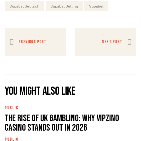
Supabet Deutsch
Supabet Betting
Supabet
PREVIOUS POST
NEXT POST
You might also like
PUBLIC
The rise of UK gambling: why Vipzino
Casino stands out in 2026
PUBLIC