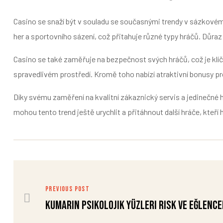
Casino se snaží být v souladu se současnými trendy v sázkovém 
her a sportovního sázení, což přitahuje různé typy hráčů. Důraz 
Casino se také zaměřuje na bezpečnost svých hráčů, což je k
spravedlivém prostředí. Kromě toho nabízí atraktivní bonusy pro
Díky svému zaměření na kvalitní zákaznický servis a jedinečné
mohou tento trend ještě urychlit a přitáhnout další hráče, kteř
PREVIOUS POST
Kumarın Psikolojik Yüzleri Risk ve Eğlence