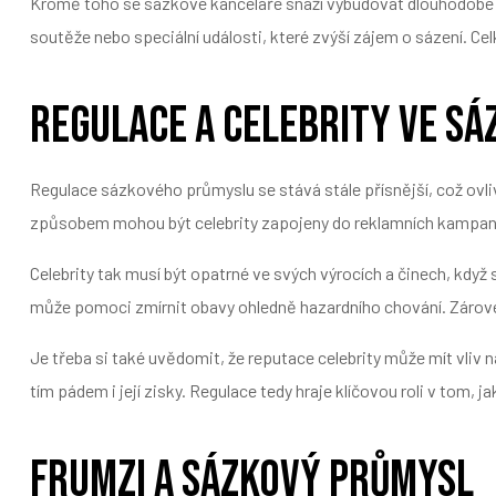
Kromě toho se sázkové kanceláře snaží vybudovat dlouhodobé pa
soutěže nebo speciální události, které zvýší zájem o sázení. 
Regulace a celebrity ve s
Regulace sázkového průmyslu se stává stále přísnější, což ovl
způsobem mohou být celebrity zapojeny do reklamních kampaní. T
Celebrity tak musí být opatrné ve svých výrocích a činech, kdy
může pomoci zmírnit obavy ohledně hazardního chování. Zároveň
Je třeba si také uvědomit, že reputace celebrity může mít vliv 
tím pádem i její zisky. Regulace tedy hraje klíčovou roli v tom
Frumzi a sázkový průmysl