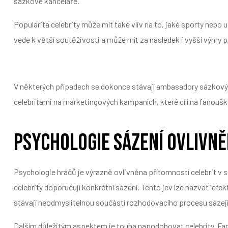
sázkové kanceláře.
Popularita celebrity může mít také vliv na to, jaké sporty nebo u
vede k větší soutěživosti a může mít za následek i vyšší výhr
V některých případech se dokonce stávají ambasadory sázkových
celebritami na marketingových kampaních, které cílí na fanoušk
Psychologie sázení ovlivně
Psychologie hráčů je výrazně ovlivněna přítomností celebrit v 
celebrity doporučují konkrétní sázení. Tento jev lze nazvat “ef
stávají neodmyslitelnou součástí rozhodovacího procesu sázejí
Dalším důležitým aspektem je touha napodobovat celebrity. Fano