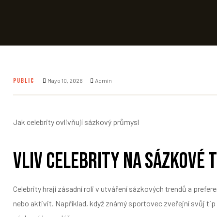
PUBLIC
Mayo 10, 2026
Admin
Jak celebrity ovlivňují sázkový průmysl
Vliv celebrity na sázkové 
Celebrity hrají zásadní roli v utváření sázkových trendů a prefer
nebo aktivit. Například, když známý sportovec zveřejní svůj tip 