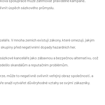
. Taková spolupráce může zahrnovat pravidelné kampaně,
ovlivnit úspěch sázkového průmyslu.
eláře. V mnoha zemích existují zákony, které omezují, jakým
é skupiny před negativními dopady hazardních her.
at sázkové kanceláře jako zábavnou a bezpečnou alternativu, což
 předešlo skandálům a reputačním problémům.
rze, může to negativně ovlivnit veřejný obraz společnosti, a
eláře snaží vytvářet důvěryhodné vztahy se svými zákazníky.