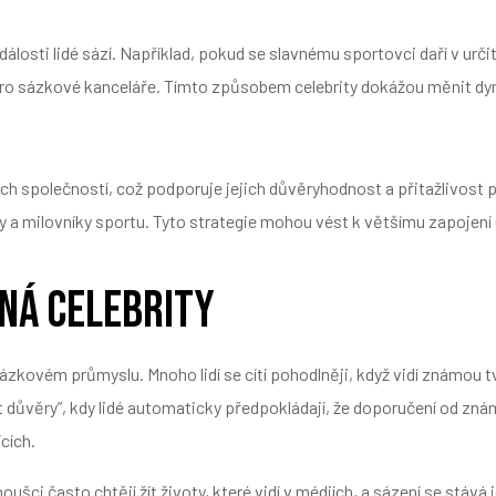
dálosti lidé sází. Například, pokud se slavnému sportovci daří v urči
y pro sázkové kanceláře. Tímto způsobem celebrity dokážou měnit d
 společností, což podporuje jejich důvěryhodnost a přitažlivost pr
y a milovníky sportu. Tyto strategie mohou vést k většímu zapojení 
ná celebrity
sázkovém průmyslu. Mnoho lidí se cítí pohodlněji, když vidí známou 
ekt důvěry”, kdy lidé automaticky předpokládají, že doporučení od z
cích.
ušci často chtějí žít životy, které vidí v médiích, a sázení se stáv