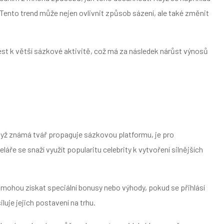
ento trend může nejen ovlivnit způsob sázení, ale také změnit
vést k větší sázkové aktivitě, což má za následek nárůst výnosů
 Když známá tvář propaguje sázkovou platformu, je pro
e se snaží využít popularitu celebrity k vytvoření silnějších
e mohou získat speciální bonusy nebo výhody, pokud se přihlásí
luje jejich postavení na trhu.