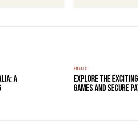
PUBLIC
lia: A
Explore the exciting
6
games and secure p