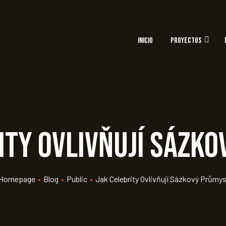
INICIO
PROYECTOS
ity ovlivňují sázk
Homepage
•
Blog
•
Public
•
Jak Celebrity Ovlivňují Sázkový Průmys