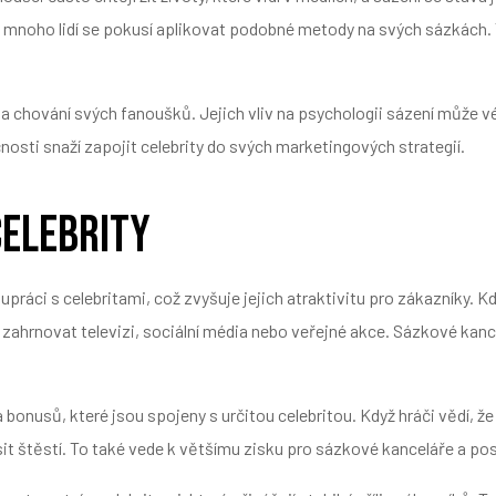
mnoho lidí se pokusí aplikovat podobné metody na svých sázkách. T
ry a chování svých fanoušků. Jejich vliv na psychologii sázení může 
osti snaží zapojit celebrity do svých marketingových strategií.
celebrity
upráci s celebritami, což zvyšuje jejich atraktivitu pro zákazníky.
rnovat televizi, sociální média nebo veřejné akce. Sázkové kancelář
bonusů, které jsou spojeny s určitou celebritou. Když hráči vědí, ž
it štěstí. To také vede k většímu zisku pro sázkové kanceláře a posi