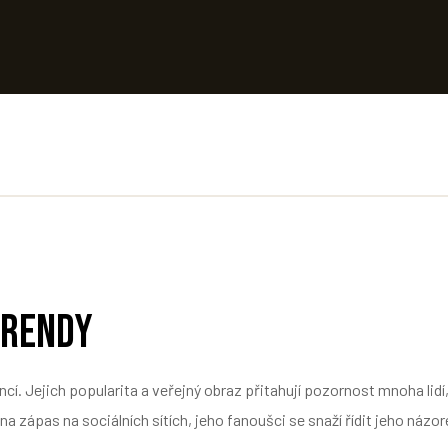
trendy
encí. Jejich popularita a veřejný obraz přitahují pozornost mnoha lid
na zápas na sociálních sítích, jeho fanoušci se snaží řídit jeho názor