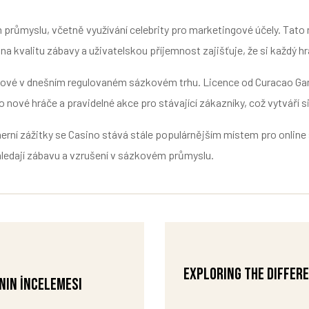
průmyslu, včetně využívání celebrity pro marketingové účely. Tato m
na kvalitu zábavy a uživatelskou příjemnost zajišťuje, že si každý hr
líčové v dnešním regulovaném sázkovém trhu. Licence od Curacao G
 nové hráče a pravidelné akce pro stávající zákazníky, což vytváří s
 herní zážitky se Casino stává stále populárnějším místem pro onl
í hledají zábavu a vzrušení v sázkovém průmyslu.
Exploring the differ
nin İncelemesi