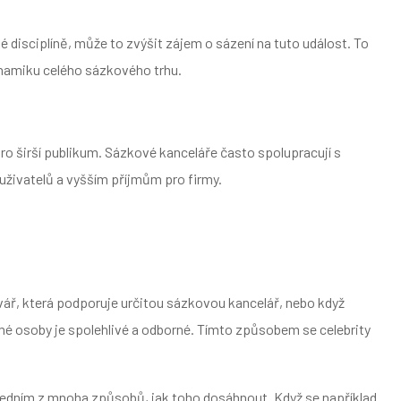
té disciplíně, může to zvýšit zájem o sázení na tuto událost. To
ynamiku celého sázkového trhu.
o širší publikum. Sázkové kanceláře často spolupracují s
uživatelů a vyšším příjmům pro firmy.
tvář, která podporuje určitou sázkovou kancelář, nebo když
námé osoby je spolehlivé a odborné. Tímto způsobem se celebrity
á jedním z mnoha způsobů, jak toho dosáhnout. Když se například