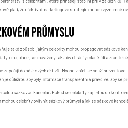
rtnerství s celebritami, které přinášejí stabilní příliv zákazníků
Celkově platí, že efektivní marketingové strategie mohou významně 
ázkovém průmyslu
ivňuje také způsob, jakým celebrity mohou propagovat sázkové kanc
yto regulace jsou navrženy tak, aby chránily mladé lidi a zraniteln
ž se zapojují do sázkových aktivit. Mnoho z nich se snaží prezentov
 je důležité, aby byly informace transparentní a pravdivé, aby se
na celou sázkovou kancelář. Pokud se celebrity zapletou do kontrove
, jak mohou celebrity ovlivnit sázkový průmysl a jak se sázkové kanc