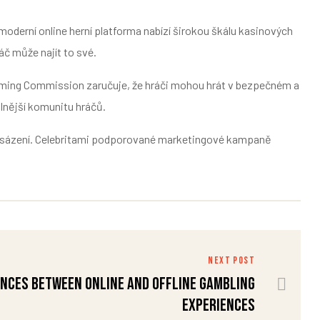
oderní online herní platforma nabízí širokou škálu kasinových
áč může najít to své.
aming Commission zaručuje, že hráči mohou hrát v bezpečném a
ilnější komunitu hráčů.
ine sázení. Celebritami podporované marketingové kampaně
NEXT POST
ences between online and offline gambling
experiences