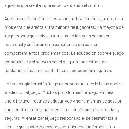
aquellos que sienten que están perdiendo el control.
Además, es importante destacar que la adicción al juego es un
problema que afecta a una minoría de jugadores. La mayoría de
las personas que asisten a un casino lo hacen de manera
ocasional y disfrutan de la experiencia sin caer en
comportamientos problemáticos. La educación sobre el juego
responsable y el apoyo a aquellos que lo necesitan son
fundamentales para combatir esta percepción negativa.
La tecnología también juega un papel crucial en la lucha contra
la adicción al juego. Muchas plataformas de juego en línea
ahora incluyen recursos educativos y herramientas de gestión
que permiten a los jugadores tomar decisiones informadas y
seguras. Al enfatizar el juego responsable, se desmitifica la
idea de que todos los casinos son lugares que fomentan la