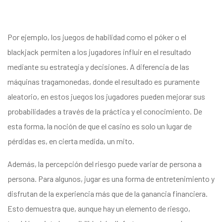
Por ejemplo, los juegos de habilidad como el póker o el
blackjack permiten a los jugadores influir en el resultado
mediante su estrategia y decisiones. A diferencia de las
máquinas tragamonedas, donde el resultado es puramente
aleatorio, en estos juegos los jugadores pueden mejorar sus
probabilidades a través de la práctica y el conocimiento. De
esta forma, la noción de que el casino es solo un lugar de
pérdidas es, en cierta medida, un mito.
Además, la percepción del riesgo puede variar de persona a
persona. Para algunos, jugar es una forma de entretenimiento y
disfrutan de la experiencia más que de la ganancia financiera.
Esto demuestra que, aunque hay un elemento de riesgo,