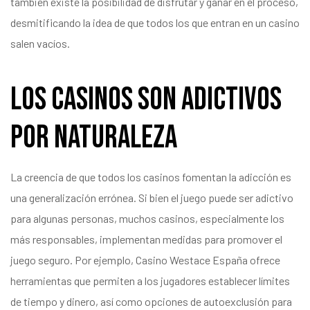
también existe la posibilidad de disfrutar y ganar en el proceso,
desmitificando la idea de que todos los que entran en un casino
salen vacíos.
Los casinos son adictivos
por naturaleza
La creencia de que todos los casinos fomentan la adicción es
una generalización errónea. Si bien el juego puede ser adictivo
para algunas personas, muchos casinos, especialmente los
más responsables, implementan medidas para promover el
juego seguro. Por ejemplo, Casino Westace España ofrece
herramientas que permiten a los jugadores establecer límites
de tiempo y dinero, así como opciones de autoexclusión para