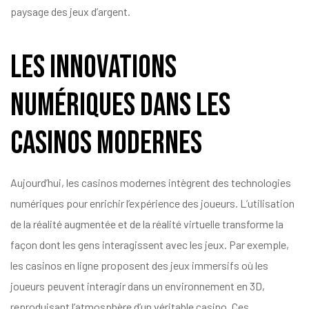
paysage des jeux d’argent.
Les innovations
numériques dans les
casinos modernes
Aujourd’hui, les casinos modernes intègrent des technologies
numériques pour enrichir l’expérience des joueurs. L’utilisation
de la réalité augmentée et de la réalité virtuelle transforme la
façon dont les gens interagissent avec les jeux. Par exemple,
les casinos en ligne proposent des jeux immersifs où les
joueurs peuvent interagir dans un environnement en 3D,
reproduisant l’atmosphère d’un véritable casino. Ces