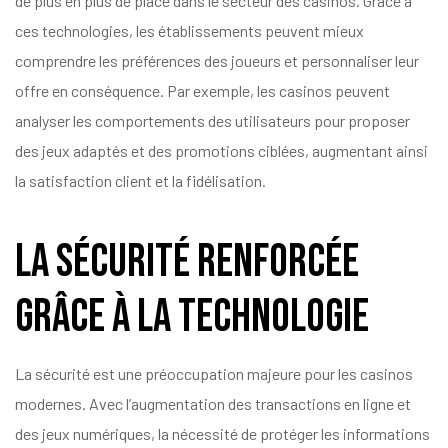
de plus en plus de place dans le secteur des casinos. Grâce à
ces technologies, les établissements peuvent mieux
comprendre les préférences des joueurs et personnaliser leur
offre en conséquence. Par exemple, les casinos peuvent
analyser les comportements des utilisateurs pour proposer
des jeux adaptés et des promotions ciblées, augmentant ainsi
la satisfaction client et la fidélisation.
La sécurité renforcée
grâce à la technologie
La sécurité est une préoccupation majeure pour les casinos
modernes. Avec l’augmentation des transactions en ligne et
des jeux numériques, la nécessité de protéger les informations