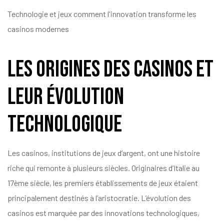
Technologie et jeux comment l'innovation transforme les
casinos modernes
Les origines des casinos et
leur évolution
technologique
Les casinos, institutions de jeux d’argent, ont une histoire
riche qui remonte à plusieurs siècles. Originaires d’Italie au
17ème siècle, les premiers établissements de jeux étaient
principalement destinés à l’aristocratie. L’évolution des
casinos est marquée par des innovations technologiques,