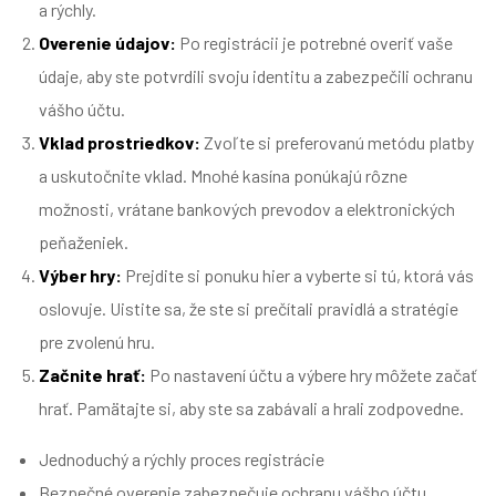
a rýchly.
Overenie údajov:
Po registrácii je potrebné overiť vaše
údaje, aby ste potvrdili svoju identitu a zabezpečili ochranu
vášho účtu.
Vklad prostriedkov:
Zvoľte si preferovanú metódu platby
a uskutočnite vklad. Mnohé kasína ponúkajú rôzne
možnosti, vrátane bankových prevodov a elektronických
peňaženiek.
Výber hry:
Prejdite si ponuku hier a vyberte si tú, ktorá vás
oslovuje. Uistite sa, že ste si prečítali pravidlá a stratégie
pre zvolenú hru.
Začnite hrať:
Po nastavení účtu a výbere hry môžete začať
hrať. Pamätajte si, aby ste sa zabávali a hrali zodpovedne.
Jednoduchý a rýchly proces registrácie
Bezpečné overenie zabezpečuje ochranu vášho účtu