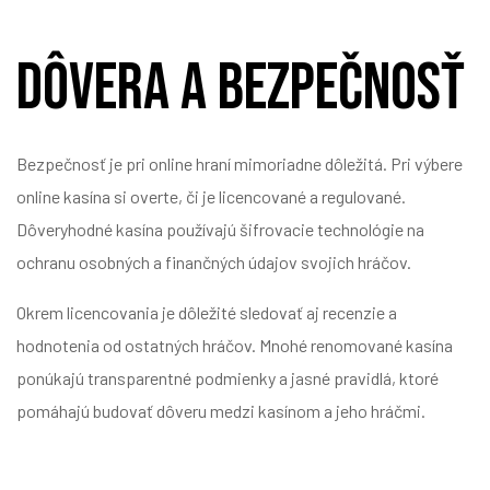
Dôvera a bezpečnosť
Bezpečnosť je pri online hraní mimoriadne dôležitá. Pri výbere
online kasína si overte, či je licencované a regulované.
Dôveryhodné kasína používajú šifrovacie technológie na
ochranu osobných a finančných údajov svojich hráčov.
Okrem licencovania je dôležité sledovať aj recenzie a
hodnotenia od ostatných hráčov. Mnohé renomované kasína
ponúkajú transparentné podmienky a jasné pravidlá, ktoré
pomáhajú budovať dôveru medzi kasínom a jeho hráčmi.