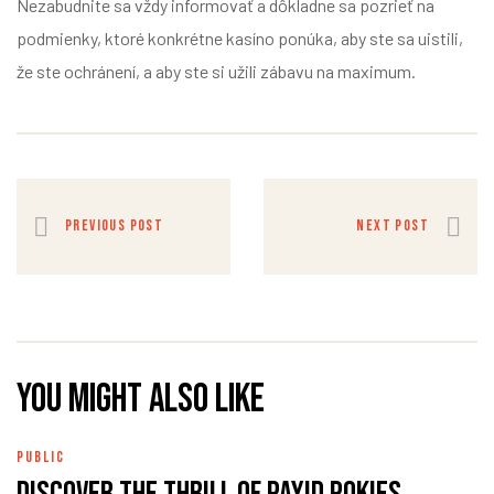
Nezabudnite sa vždy informovať a dôkladne sa pozrieť na
podmienky, ktoré konkrétne kasíno ponúka, aby ste sa uistili,
že ste ochránení, a aby ste si užili zábavu na maximum.
PREVIOUS POST
NEXT POST
You might also like
PUBLIC
Discover the thrill of PayID Pokies