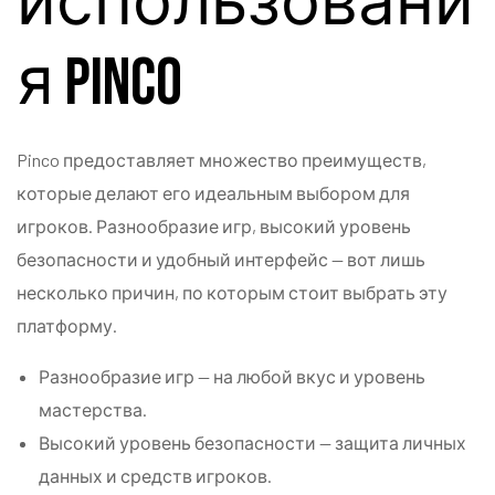
использовани
я Pinco
Pinco предоставляет множество преимуществ,
которые делают его идеальным выбором для
игроков. Разнообразие игр, высокий уровень
безопасности и удобный интерфейс — вот лишь
несколько причин, по которым стоит выбрать эту
платформу.
Разнообразие игр — на любой вкус и уровень
мастерства.
Высокий уровень безопасности — защита личных
данных и средств игроков.