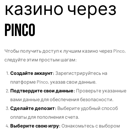
казино через
Pinco
Чтобы получить доступ к лучшим казино через Pinco,
следуйте этим простым шагам:
Создайте аккаунт:
Зарегистрируйтесь на
платформе Pinco, указав свои данные.
Подтвердите свои данные:
Проверьте указанные
вами данные для обеспечения безопасности.
Сделайте депозит:
Выберите удобный способ
оплаты для пополнения счета.
Выберите свою игру:
Ознакомьтесь с выбором