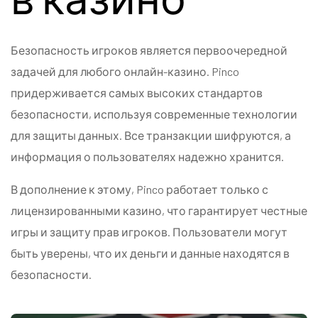
в казино
Безопасность игроков является первоочередной
задачей для любого онлайн-казино. Pinco
придерживается самых высоких стандартов
безопасности, используя современные технологии
для защиты данных. Все транзакции шифруются, а
информация о пользователях надежно хранится.
В дополнение к этому, Pinco работает только с
лицензированными казино, что гарантирует честные
игры и защиту прав игроков. Пользователи могут
быть уверены, что их деньги и данные находятся в
безопасности.