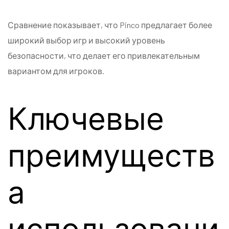
Сравнение показывает, что Pinco предлагает более
широкий выбор игр и высокий уровень
безопасности, что делает его привлекательным
вариантом для игроков.
Ключевые
преимуществ
а