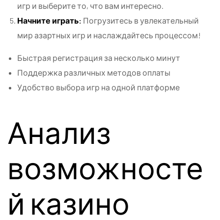
игр и выберите то, что вам интересно.
Начните играть:
Погрузитесь в увлекательный
мир азартных игр и наслаждайтесь процессом!
Быстрая регистрация за несколько минут
Поддержка различных методов оплаты
Удобство выбора игр на одной платформе
Анализ
возможносте
й казино