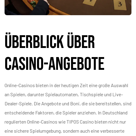
Überblick über
Casino-Angebote
Online-Casinos bieten in der heutigen Zeit eine große Auswahl
an Spielen, darunter Spielautomaten, Tischspiele und Live-
Dealer-Spiele. Die Angebote und Boni, die sie bereitstellen, sind
entscheidende Faktoren, die Spieler anziehen. In Deutschland
regulierten Online-Casinos wie TIPOS Casino bieten nicht nur
eine sichere Spielumgebung, sondern auch eine verbesserte