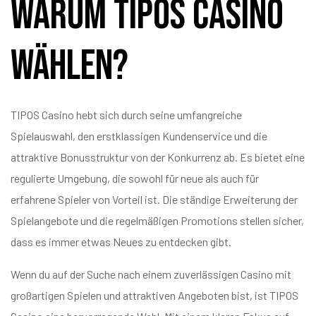
Warum TIPOS Casino
wählen?
TIPOS Casino hebt sich durch seine umfangreiche
Spielauswahl, den erstklassigen Kundenservice und die
attraktive Bonusstruktur von der Konkurrenz ab. Es bietet eine
regulierte Umgebung, die sowohl für neue als auch für
erfahrene Spieler von Vorteil ist. Die ständige Erweiterung der
Spielangebote und die regelmäßigen Promotions stellen sicher,
dass es immer etwas Neues zu entdecken gibt.
Wenn du auf der Suche nach einem zuverlässigen Casino mit
großartigen Spielen und attraktiven Angeboten bist, ist TIPOS