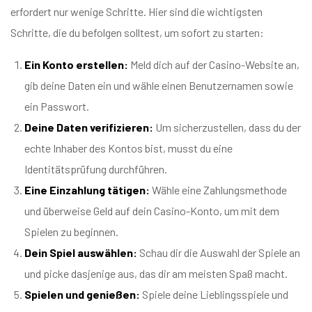
erfordert nur wenige Schritte. Hier sind die wichtigsten
Schritte, die du befolgen solltest, um sofort zu starten:
Ein Konto erstellen:
Meld dich auf der Casino-Website an,
gib deine Daten ein und wähle einen Benutzernamen sowie
ein Passwort.
Deine Daten verifizieren:
Um sicherzustellen, dass du der
echte Inhaber des Kontos bist, musst du eine
Identitätsprüfung durchführen.
Eine Einzahlung tätigen:
Wähle eine Zahlungsmethode
und überweise Geld auf dein Casino-Konto, um mit dem
Spielen zu beginnen.
Dein Spiel auswählen:
Schau dir die Auswahl der Spiele an
und picke dasjenige aus, das dir am meisten Spaß macht.
Spielen und genießen:
Spiele deine Lieblingsspiele und