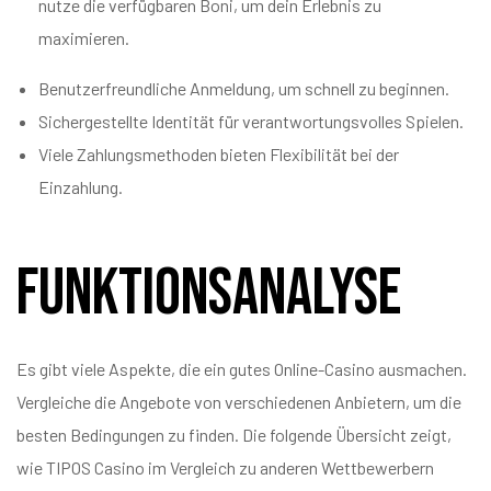
nutze die verfügbaren Boni, um dein Erlebnis zu
maximieren.
Benutzerfreundliche Anmeldung, um schnell zu beginnen.
Sichergestellte Identität für verantwortungsvolles Spielen.
Viele Zahlungsmethoden bieten Flexibilität bei der
Einzahlung.
Funktionsanalyse
Es gibt viele Aspekte, die ein gutes Online-Casino ausmachen.
Vergleiche die Angebote von verschiedenen Anbietern, um die
besten Bedingungen zu finden. Die folgende Übersicht zeigt,
wie TIPOS Casino im Vergleich zu anderen Wettbewerbern