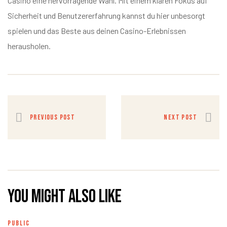
Casino eine hervorragende Wahl. Mit einem klaren Fokus auf
Sicherheit und Benutzererfahrung kannst du hier unbesorgt
spielen und das Beste aus deinen Casino-Erlebnissen
herausholen.
PREVIOUS POST
NEXT POST
You might also like
PUBLIC