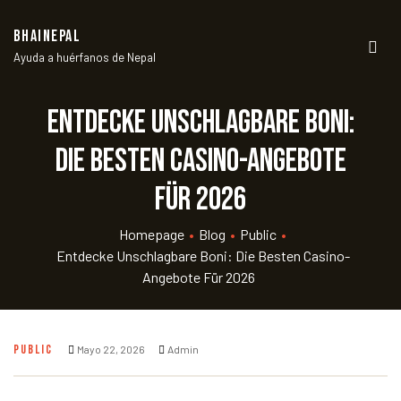
BHAINEPAL
Ayuda a huérfanos de Nepal
Men
Entdecke unschlagbare Boni:
Die besten Casino-Angebote
für 2026
Homepage
•
Blog
•
Public
•
Entdecke Unschlagbare Boni: Die Besten Casino-
Angebote Für 2026
PUBLIC
Mayo 22, 2026
Admin