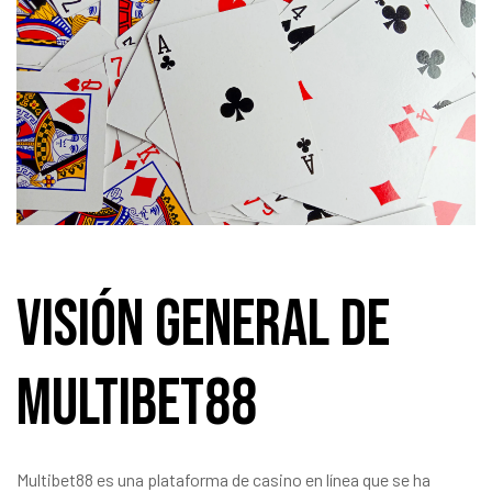
Visión general de
Multibet88
Multibet88 es una plataforma de casino en línea que se ha