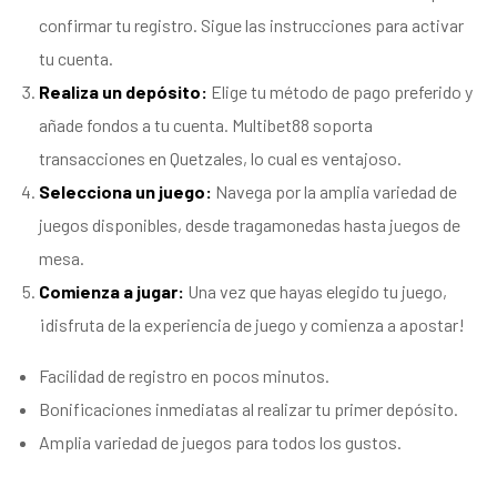
confirmar tu registro. Sigue las instrucciones para activar
tu cuenta.
Realiza un depósito:
Elige tu método de pago preferido y
añade fondos a tu cuenta. Multibet88 soporta
transacciones en Quetzales, lo cual es ventajoso.
Selecciona un juego:
Navega por la amplia variedad de
juegos disponibles, desde tragamonedas hasta juegos de
mesa.
Comienza a jugar:
Una vez que hayas elegido tu juego,
¡disfruta de la experiencia de juego y comienza a apostar!
Facilidad de registro en pocos minutos.
Bonificaciones inmediatas al realizar tu primer depósito.
Amplia variedad de juegos para todos los gustos.