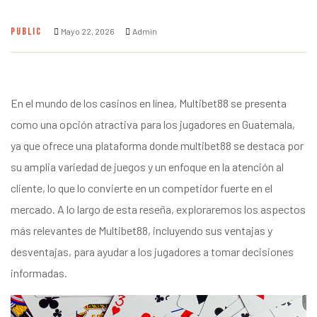
PUBLIC
Mayo 22, 2026
Admin
En el mundo de los casinos en línea, Multibet88 se presenta
como una opción atractiva para los jugadores en Guatemala,
ya que ofrece una plataforma donde
multibet88
se destaca por
su amplia variedad de juegos y un enfoque en la atención al
cliente, lo que lo convierte en un competidor fuerte en el
mercado. A lo largo de esta reseña, exploraremos los aspectos
más relevantes de Multibet88, incluyendo sus ventajas y
desventajas, para ayudar a los jugadores a tomar decisiones
informadas.