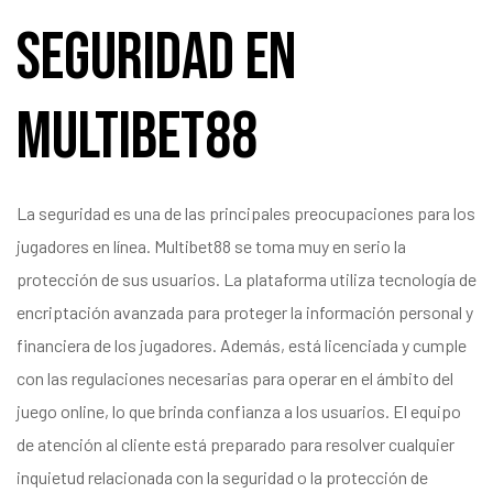
seguridad en
Multibet88
La seguridad es una de las principales preocupaciones para los
jugadores en línea. Multibet88 se toma muy en serio la
protección de sus usuarios. La plataforma utiliza tecnología de
encriptación avanzada para proteger la información personal y
financiera de los jugadores. Además, está licenciada y cumple
con las regulaciones necesarias para operar en el ámbito del
juego online, lo que brinda confianza a los usuarios. El equipo
de atención al cliente está preparado para resolver cualquier
inquietud relacionada con la seguridad o la protección de