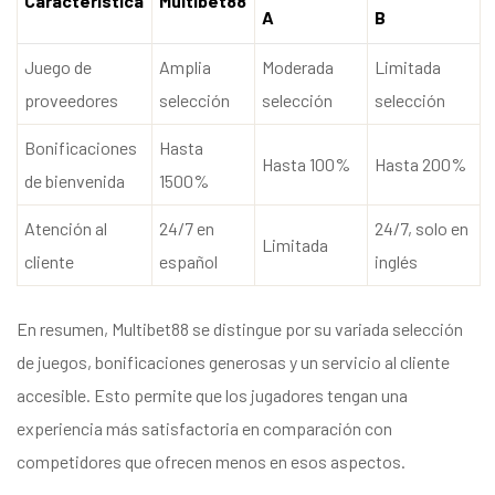
Característica
Multibet88
A
B
Juego de
Amplia
Moderada
Limitada
proveedores
selección
selección
selección
Bonificaciones
Hasta
Hasta 100%
Hasta 200%
de bienvenida
1500%
Atención al
24/7 en
24/7, solo en
Limitada
cliente
español
inglés
En resumen, Multibet88 se distingue por su variada selección
de juegos, bonificaciones generosas y un servicio al cliente
accesible. Esto permite que los jugadores tengan una
experiencia más satisfactoria en comparación con
competidores que ofrecen menos en esos aspectos.