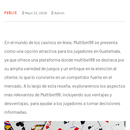
PUBLIC
Mayo 22, 2026
Admin
En el mundo de los casinos en línea, Multibet88 se presenta
como una opción atractiva para los jugadores en Guatemala,
ya que ofrece una plataforma donde
multibet88
se destaca por
su amplia variedad de juegos y un enfoque en la atención al
cliente, lo que lo convierte en un competidor fuerte en el
mercado. A lo largo de esta reseña, exploraremos los aspectos
más relevantes de Multibet88, incluyendo sus ventajas y
desventajas, para ayudar a los jugadores a tomar decisiones
informadas.