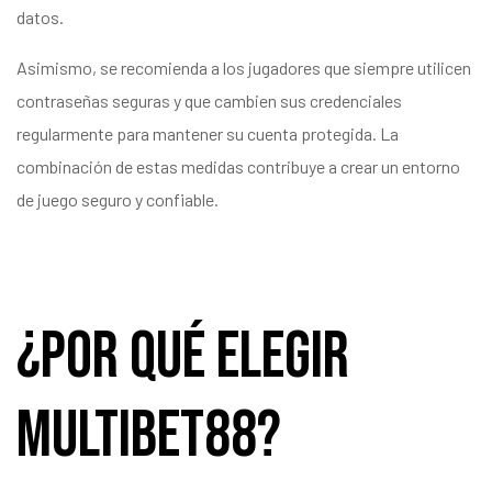
datos.
Asimismo, se recomienda a los jugadores que siempre utilicen
contraseñas seguras y que cambien sus credenciales
regularmente para mantener su cuenta protegida. La
combinación de estas medidas contribuye a crear un entorno
de juego seguro y confiable.
¿Por qué elegir
Multibet88?