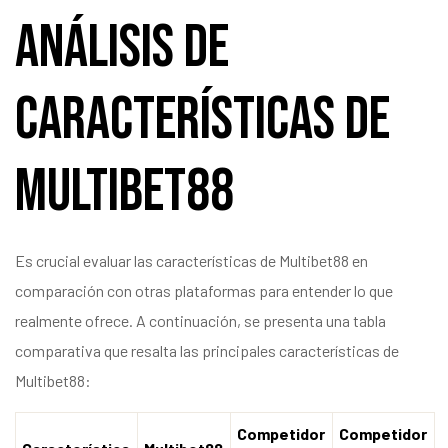
Análisis de
características de
Multibet88
Es crucial evaluar las características de Multibet88 en
comparación con otras plataformas para entender lo que
realmente ofrece. A continuación, se presenta una tabla
comparativa que resalta las principales características de
Multibet88:
Competidor
Competidor