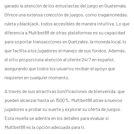
ganado la atención de los entusiastas del juego en Guatemala.
Ofrece una extensa colección de juegos, como tragamonedas,
ruleta y blackjack, todos accesibles de manera intuitiva. Lo que
diferencia a Multibet88 de otras plataformas es su capacidad
para soportar transacciones en Quetzales, la moneda local, lo
que facilita a los jugadores el manejo de sus fondos. Además,
el sitio proporciona atención al cliente 24/7 en español,
asegurando que todos los usuarios reciban el apoyo que
requieren en cualquier momento.
A través de sus atractivas bonificaciones de bienvenida, que
pueden alcanzar hasta un 1500%, Multibet88 atrae a nuevos
jugadores a probar su suerte y explorar su oferta de juegos.
Esta reseña se adentra en los detalles para evaluar si
Multibet88 es la opción adecuada para ti.