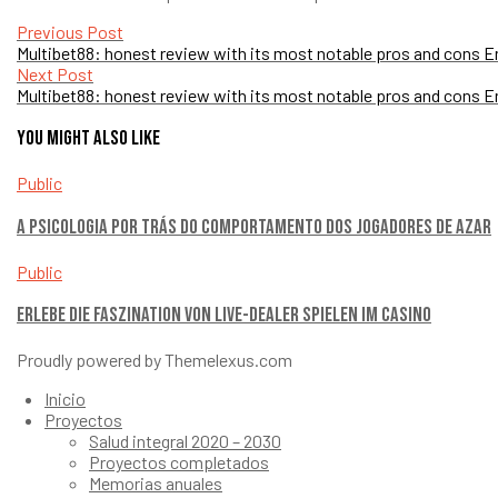
Post
Previous Post
Multibet88: honest review with its most notable pros and cons En
navigation
Next Post
Multibet88: honest review with its most notable pros and cons En
You might also like
Public
A psicologia por trás do comportamento dos jogadores de azar
Public
Erlebe die Faszination von Live-Dealer Spielen im Casino
Proudly powered by Themelexus.com
Inicio
Proyectos
Salud integral 2020 – 2030
Proyectos completados
Memorias anuales