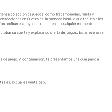
extensa colección de juegos, como tragamonedas, ruleta y
nsacciones en Quetzales, la moneda local, lo que facilita a los
rios reciban el apoyo que requieren en cualquier momento.
probar su suerte y explorar su oferta de juegos. Esta reseña se
cia de juego. A continuación, te presentamos una guía paso a
zales, lo cual es ventajoso.