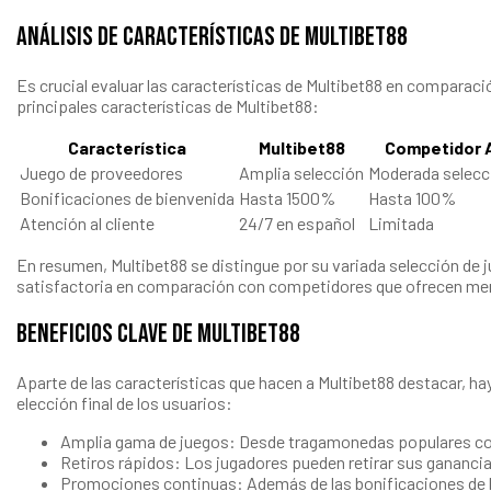
Análisis de características de Multibet88
Es crucial evaluar las características de Multibet88 en comparac
principales características de Multibet88:
Característica
Multibet88
Competidor 
Juego de proveedores
Amplia selección
Moderada selecc
Bonificaciones de bienvenida
Hasta 1500%
Hasta 100%
Atención al cliente
24/7 en español
Limitada
En resumen, Multibet88 se distingue por su variada selección de 
satisfactoria en comparación con competidores que ofrecen me
Beneficios clave de Multibet88
Aparte de las características que hacen a Multibet88 destacar, ha
elección final de los usuarios:
Amplia gama de juegos: Desde tragamonedas populares como
Retiros rápidos: Los jugadores pueden retirar sus ganancias
Promociones continuas: Además de las bonificaciones de bi