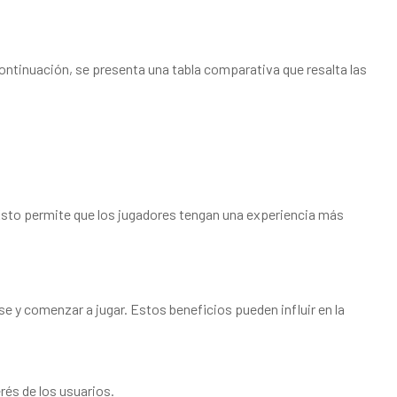
continuación, se presenta una tabla comparativa que resalta las
. Esto permite que los jugadores tengan una experiencia más
se y comenzar a jugar. Estos beneficios pueden influir en la
és de los usuarios.