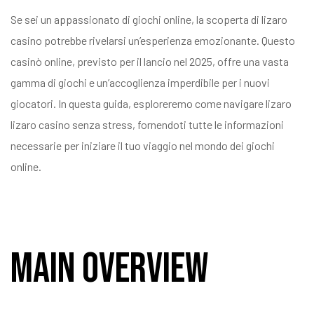
Se sei un appassionato di giochi online, la scoperta di lizaro
casino potrebbe rivelarsi un’esperienza emozionante. Questo
casinò online, previsto per il lancio nel 2025, offre una vasta
gamma di giochi e un’accoglienza imperdibile per i nuovi
giocatori. In questa guida, esploreremo come navigare lizaro
lizaro
casino senza stress, fornendoti tutte le informazioni
necessarie per iniziare il tuo viaggio nel mondo dei giochi
online.
Main Overview