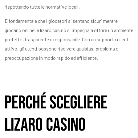
rispettando tutte le normative locali.
È fondamentale che i giocatori si sentano sicuri mentre
giocano online, e lizaro casino si impegna a offrire un ambiente
protetto, trasparente e responsabile. Con un supporto clienti
attivo, gli utenti possono risolvere qualsiasi problema o
preoccupazione in modo rapido ed efficiente.
Perché scegliere
lizaro casino