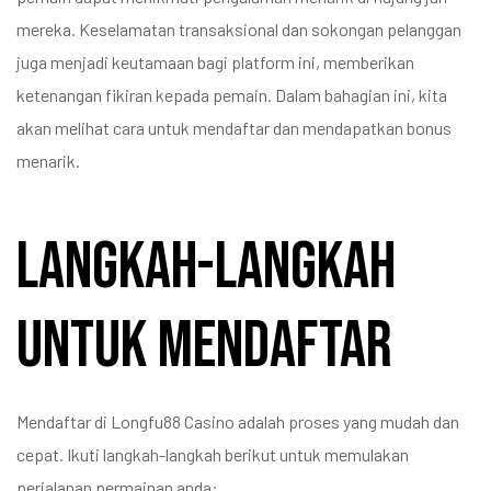
mereka. Keselamatan transaksional dan sokongan pelanggan
juga menjadi keutamaan bagi platform ini, memberikan
ketenangan fikiran kepada pemain. Dalam bahagian ini, kita
akan melihat cara untuk mendaftar dan mendapatkan bonus
menarik.
Langkah-langkah
untuk Mendaftar
Mendaftar di Longfu88 Casino adalah proses yang mudah dan
cepat. Ikuti langkah-langkah berikut untuk memulakan
perjalanan permainan anda: