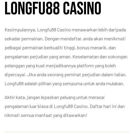
Longfu88 Casino
Kesimpulannya, Longfu88 Casino menawarkan lebih daripada
sekadar permainan. Dengan mendaftar, anda akan menikmati
pelbagai permainan berkualiti tinggi, bonus menarik, dan
pengalaman perjudian yang aman. Keselamatan dan sokongan
pelanggan yang kuat menjadikannya platform yang boleh
dipercayai. Jika anda seorang peminat perjudian dalam talian,
Longfu88 adalah pilihan yang sempurna untuk anda mulakan.
Akhir kata, jangan lepaskan peluang untuk merasai
pengalaman luar biasa di Longfu88 Casino. Daftar hari ini dan
nikmati semua manfaat yang ditawarkan!