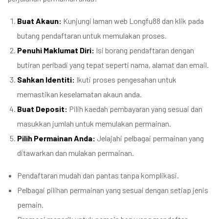
Buat Akaun:
Kunjungi laman web Longfu88 dan klik pada
butang pendaftaran untuk memulakan proses.
Penuhi Maklumat Diri:
Isi borang pendaftaran dengan
butiran peribadi yang tepat seperti nama, alamat dan email.
Sahkan Identiti:
Ikuti proses pengesahan untuk
memastikan keselamatan akaun anda.
Buat Deposit:
Pilih kaedah pembayaran yang sesuai dan
masukkan jumlah untuk memulakan permainan.
Pilih Permainan Anda:
Jelajahi pelbagai permainan yang
ditawarkan dan mulakan permainan.
Pendaftaran mudah dan pantas tanpa komplikasi.
Pelbagai pilihan permainan yang sesuai dengan setiap jenis
pemain.