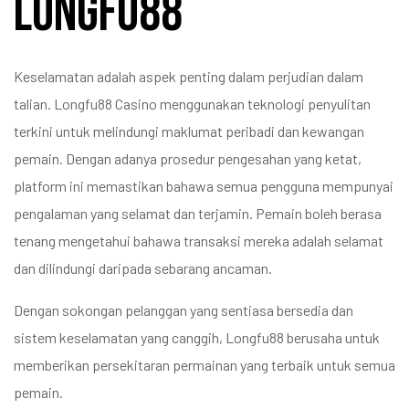
Longfu88
Keselamatan adalah aspek penting dalam perjudian dalam
talian. Longfu88 Casino menggunakan teknologi penyulitan
terkini untuk melindungi maklumat peribadi dan kewangan
pemain. Dengan adanya prosedur pengesahan yang ketat,
platform ini memastikan bahawa semua pengguna mempunyai
pengalaman yang selamat dan terjamin. Pemain boleh berasa
tenang mengetahui bahawa transaksi mereka adalah selamat
dan dilindungi daripada sebarang ancaman.
Dengan sokongan pelanggan yang sentiasa bersedia dan
sistem keselamatan yang canggih, Longfu88 berusaha untuk
memberikan persekitaran permainan yang terbaik untuk semua
pemain.