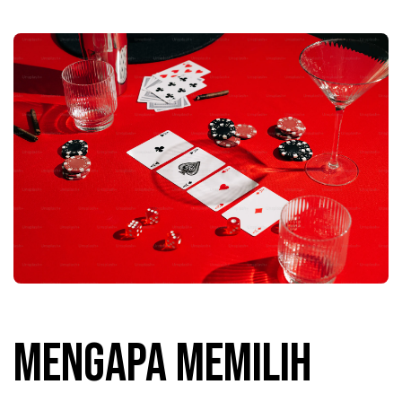
Mengapa Memilih