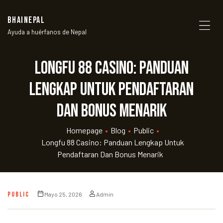
BHAINEPAL
Ayuda a huérfanos de Nepal
Menu
longfu 88 casino: panduan
lengkap untuk pendaftaran
dan bonus menarik
Homepage
•
Blog
•
Public
•
Longfu 88 Casino: Panduan Lengkap Untuk
Pendaftaran Dan Bonus Menarik
PUBLIC
Mayo 25, 2026
Admin