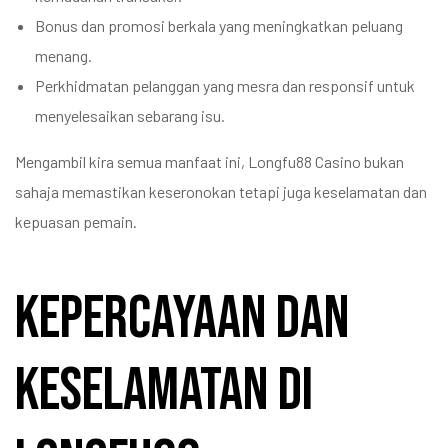
Bonus dan promosi berkala yang meningkatkan peluang
menang.
Perkhidmatan pelanggan yang mesra dan responsif untuk
menyelesaikan sebarang isu.
Mengambil kira semua manfaat ini, Longfu88 Casino bukan
sahaja memastikan keseronokan tetapi juga keselamatan dan
kepuasan pemain.
Kepercayaan dan
Keselamatan di