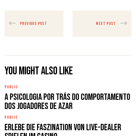
PREVIOUS POST
NEXT POST
You might also like
PUBLIC
A psicologia por trás do comportamento
dos jogadores de azar
PUBLIC
Erlebe die Faszination von Live-Dealer