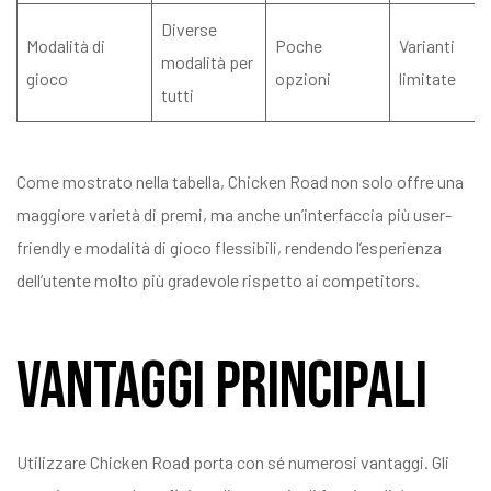
Diverse
Modalità di
Poche
Varianti
modalità per
gioco
opzioni
limitate
tutti
Come mostrato nella tabella, Chicken Road non solo offre una
maggiore varietà di premi, ma anche un’interfaccia più user-
friendly e modalità di gioco flessibili, rendendo l’esperienza
dell’utente molto più gradevole rispetto ai competitors.
Vantaggi principali
Utilizzare Chicken Road porta con sé numerosi vantaggi. Gli