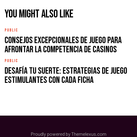
You might also like
PUBLIC
Consejos excepcionales de juego para
afrontar la competencia de casinos
PUBLIC
Desafía tu suerte: Estrategias de juego
estimulantes con cada ficha
Proudly powered by Themelexus.com