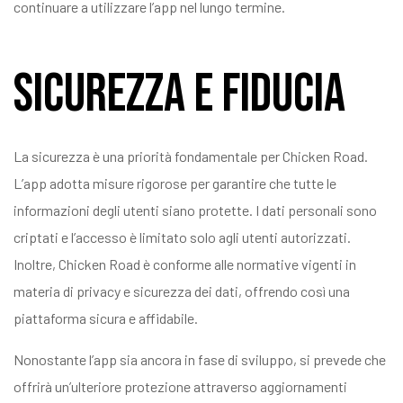
continuare a utilizzare l’app nel lungo termine.
Sicurezza e fiducia
La sicurezza è una priorità fondamentale per Chicken Road.
L’app adotta misure rigorose per garantire che tutte le
informazioni degli utenti siano protette. I dati personali sono
criptati e l’accesso è limitato solo agli utenti autorizzati.
Inoltre, Chicken Road è conforme alle normative vigenti in
materia di privacy e sicurezza dei dati, offrendo così una
piattaforma sicura e affidabile.
Nonostante l’app sia ancora in fase di sviluppo, si prevede che
offrirà un’ulteriore protezione attraverso aggiornamenti