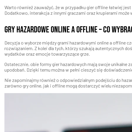
Warto również zauważyć, że w przypadku gier offline łatwiej j
Dodatkowo, interakcja z innymi graczami oraz krupierami może 
Gry hazardowe online a offline – co wybra
Decyzja o wyborze między grami hazardowymi online a offline cz
rozwiązaniem. Z kolei dla tych, którzy szukają autentycznych 
wydatków oraz emocje towarzyszące grze.
Ostatecznie, obie formy gier hazardowych mają swoje unikalne zal
upodobań. Dzięki temu można w pełni cieszyć się doświadczeni
Nie zapominajmy również o odpowiedzialnym podejściu do hazard
zarówno gry online, jak i offline mogą dostarczyć wielu niezapom