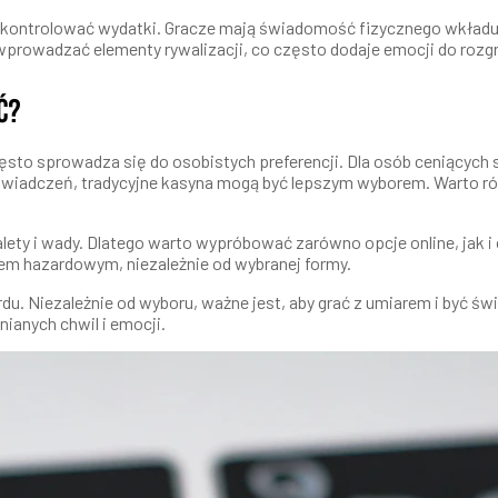
est kontrolować wydatki. Gracze mają świadomość fizycznego wkła
wprowadzać elementy rywalizacji, co często dodaje emocji do rozg
ć?
ęsto sprowadza się do osobistych preferencji. Dla osób ceniących 
doświadczeń, tradycyjne kasyna mogą być lepszym wyborem. Warto r
ety i wady. Dlatego warto wypróbować zarówno opcje online, jak i of
em hazardowym, niezależnie od wybranej formy.
u. Niezależnie od wyboru, ważne jest, aby grać z umiarem i być 
nianych chwil i emocji.