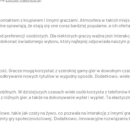
kontaktem z krupierem i innymi graczami. Atmosfera w takich miej
e sprawiają, że stają się one coraz bardziej popularne, a ich oferta 
 preferencji osobistych. Dla niektórych graczy ważna jest interakcj
y dokonać świadomego wyboru, który najlepiej odpowiada naszym 
ność. Gracze mogą korzystać z szerokiej gamy gier w dowolnym cza
 odkrywanie nowych tytułów w wygodny sposób. Dodatkowo, wiele p
obilnych. W dzisiejszych czasach wiele osób korzysta z telefonów
 z różnych gier, a także na dokonywanie wpłat i wypłat. Ta elastycz
owe, takie jak czaty na żywo, co pozwala na interakcję z innymi g
enty gry społecznościowej. Dodatkowo, innowacyjne rozwiązania t