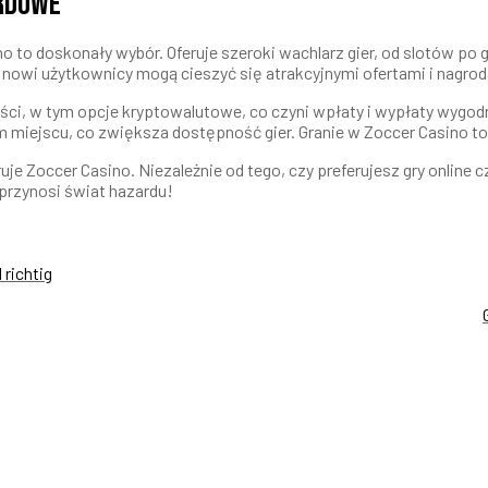
ardowe
no to doskonały wybór. Oferuje szeroki wachlarz gier, od slotów po
owi użytkownicy mogą cieszyć się atrakcyjnymi ofertami i nagroda
ci, w tym opcje kryptowalutowe, co czyni wpłaty i wypłaty wygod
miejscu, co zwiększa dostępność gier. Granie w Zoccer Casino to 
eruje Zoccer Casino. Niezależnie od tego, czy preferujesz gry online
 przynosi świat hazardu!
 richtig