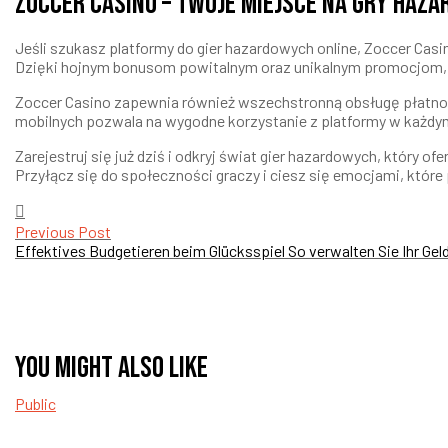
Zoccer Casino – Twoje miejsce na gry haz
Jeśli szukasz platformy do gier hazardowych online, Zoccer Casi
Dzięki hojnym bonusom powitalnym oraz unikalnym promocjom, n
Zoccer Casino zapewnia również wszechstronną obsługę płatnoś
mobilnych pozwala na wygodne korzystanie z platformy w każdym 
Zarejestruj się już dziś i odkryj świat gier hazardowych, który of
Przyłącz się do społeczności graczy i ciesz się emocjami, które
Previous Post
Effektives Budgetieren beim Glücksspiel So verwalten Sie Ihr Geld
You might also like
Public