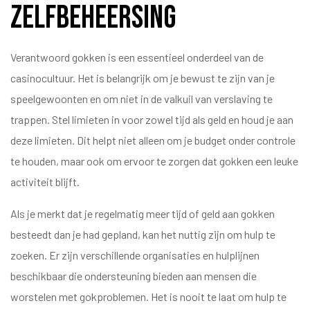
zelfbeheersing
Verantwoord gokken is een essentieel onderdeel van de
casinocultuur. Het is belangrijk om je bewust te zijn van je
speelgewoonten en om niet in de valkuil van verslaving te
trappen. Stel limieten in voor zowel tijd als geld en houd je aan
deze limieten. Dit helpt niet alleen om je budget onder controle
te houden, maar ook om ervoor te zorgen dat gokken een leuke
activiteit blijft.
Als je merkt dat je regelmatig meer tijd of geld aan gokken
besteedt dan je had gepland, kan het nuttig zijn om hulp te
zoeken. Er zijn verschillende organisaties en hulplijnen
beschikbaar die ondersteuning bieden aan mensen die
worstelen met gokproblemen. Het is nooit te laat om hulp te