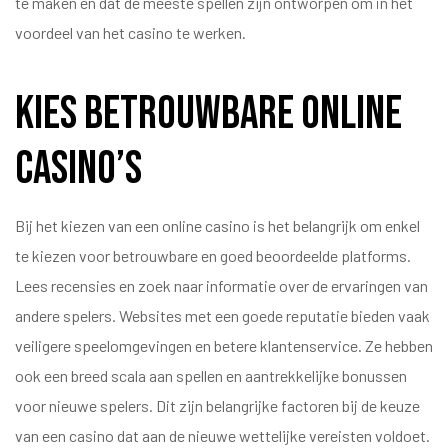
te maken en dat de meeste spellen zijn ontworpen om in het
voordeel van het casino te werken.
Kies betrouwbare online
casino’s
Bij het kiezen van een online casino is het belangrijk om enkel
te kiezen voor betrouwbare en goed beoordeelde platforms.
Lees recensies en zoek naar informatie over de ervaringen van
andere spelers. Websites met een goede reputatie bieden vaak
veiligere speelomgevingen en betere klantenservice. Ze hebben
ook een breed scala aan spellen en aantrekkelijke bonussen
voor nieuwe spelers. Dit zijn belangrijke factoren bij de keuze
van een casino dat aan de nieuwe wettelijke vereisten voldoet.