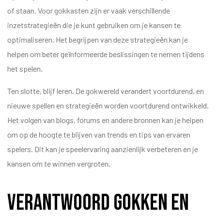
of staan. Voor gokkasten zijn er vaak verschillende
inzetstrategieën die je kunt gebruiken om je kansen te
optimaliseren. Het begrijpen van deze strategieën kan je
helpen om beter geïnformeerde beslissingen te nemen tijdens
het spelen.
Ten slotte, blijf leren. De gokwereld verandert voortdurend, en
nieuwe spellen en strategieën worden voortdurend ontwikkeld.
Het volgen van blogs, forums en andere bronnen kan je helpen
om op de hoogte te blijven van trends en tips van ervaren
spelers. Dit kan je speelervaring aanzienlijk verbeteren en je
kansen om te winnen vergroten.
Verantwoord gokken en