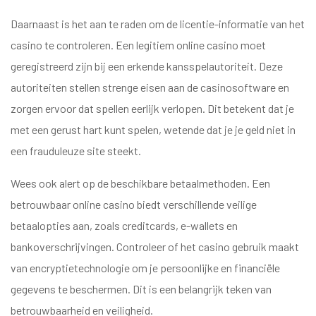
Daarnaast is het aan te raden om de licentie-informatie van het
casino te controleren. Een legitiem online casino moet
geregistreerd zijn bij een erkende kansspelautoriteit. Deze
autoriteiten stellen strenge eisen aan de casinosoftware en
zorgen ervoor dat spellen eerlijk verlopen. Dit betekent dat je
met een gerust hart kunt spelen, wetende dat je je geld niet in
een frauduleuze site steekt.
Wees ook alert op de beschikbare betaalmethoden. Een
betrouwbaar online casino biedt verschillende veilige
betaalopties aan, zoals creditcards, e-wallets en
bankoverschrijvingen. Controleer of het casino gebruik maakt
van encryptietechnologie om je persoonlijke en financiële
gegevens te beschermen. Dit is een belangrijk teken van
betrouwbaarheid en veiligheid.