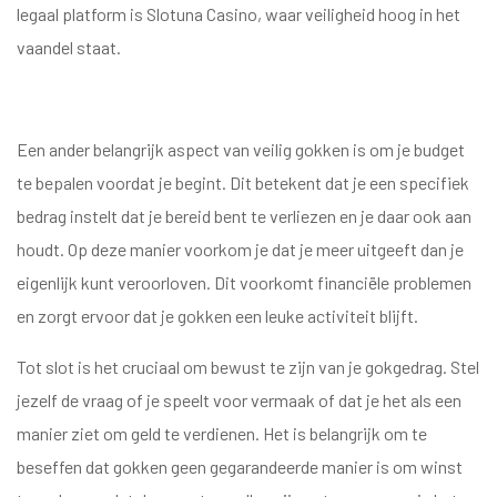
legaal platform is
Slotuna Casino
, waar veiligheid hoog in het
vaandel staat.
Een ander belangrijk aspect van veilig gokken is om je budget
te bepalen voordat je begint. Dit betekent dat je een specifiek
bedrag instelt dat je bereid bent te verliezen en je daar ook aan
houdt. Op deze manier voorkom je dat je meer uitgeeft dan je
eigenlijk kunt veroorloven. Dit voorkomt financiële problemen
en zorgt ervoor dat je gokken een leuke activiteit blijft.
Tot slot is het cruciaal om bewust te zijn van je gokgedrag. Stel
jezelf de vraag of je speelt voor vermaak of dat je het als een
manier ziet om geld te verdienen. Het is belangrijk om te
beseffen dat gokken geen gegarandeerde manier is om winst