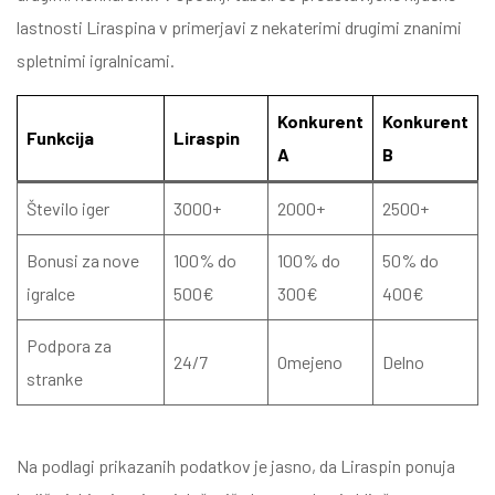
lastnosti Liraspina v primerjavi z nekaterimi drugimi znanimi
spletnimi igralnicami.
Konkurent
Konkurent
Funkcija
Liraspin
A
B
Število iger
3000+
2000+
2500+
Bonusi za nove
100% do
100% do
50% do
igralce
500€
300€
400€
Podpora za
24/7
Omejeno
Delno
stranke
Na podlagi prikazanih podatkov je jasno, da Liraspin ponuja