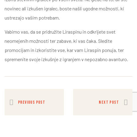
novinec ali izkušen igralec, boste našli ugodne možnosti, ki
ustrezajo vašim potrebam.
Vabimo vas, da se pridružite Liraspinu in odkrijete svet
neomejenih možnosti ter zabave, ki vas čaka. Sledite
promocijam in izkoristite vse, kar vam Liraspin ponuja, ter
spremenite svoje izkušnje z igranjem v nepozabno avanturo.
PREVIOUS POST
NEXT POST