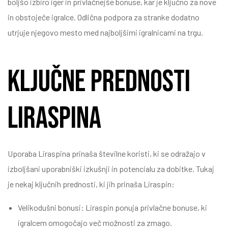
boljšo izbiro iger in privlačnejše bonuse, kar je ključno za nove
in obstoječe igralce. Odlična podpora za stranke dodatno
utrjuje njegovo mesto med najboljšimi igralnicami na trgu.
Ključne prednosti
Liraspina
Uporaba Liraspina prinaša številne koristi, ki se odražajo v
izboljšani uporabniški izkušnji in potencialu za dobitke. Tukaj
je nekaj ključnih prednosti, ki jih prinaša Liraspin:
Velikodušni bonusi: Liraspin ponuja privlačne bonuse, ki
igralcem omogočajo več možnosti za zmago.