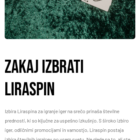
Zakaj izbrati
Liraspin
Izbira Liraspina za igranje iger na srečo prinaša številne
prednosti, ki so ključne za uspešno izkušnjo. S široko izbiro
iger, odličnimi promocijami in varnostjo, Liraspin postaja
izbira številnih igralcev po vsem svetu. Ne glede na to, ali ste