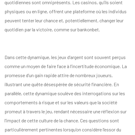
quotidiennes sont omniprésents. Les casinos, qu’ils soient
physiques ou en ligne, offrent une plateforme où les individus
peuvent tenter leur chance et, potentiellement, changer leur
quotidien par la victoire, comme sur
bankonbet
.
Dans cette dynamique, les jeux d’argent sont souvent perçus
comme un moyen de faire face à l’incertitude économique. La
promesse d’un gain rapide attire de nombreux joueurs,
illustrant une quête désespérée de sécurité financière. En
parallèle, cette dynamique soulève des interrogations sur les
comportements à risque et sur les valeurs que la société
promeut à travers le jeu, rendant nécessaire une réflexion sur
l’impact de cette culture de la chance. Ces questions sont
particulièrement pertinentes lorsqu’on considère l’essor du