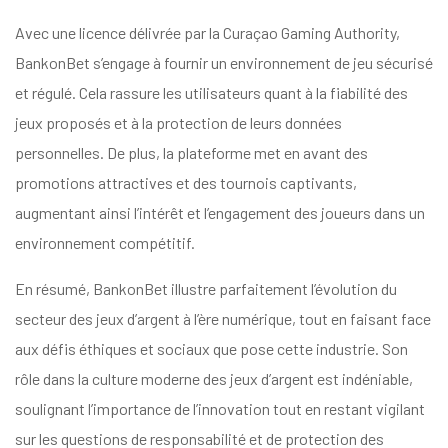
Avec une licence délivrée par la Curaçao Gaming Authority,
BankonBet s’engage à fournir un environnement de jeu sécurisé
et régulé. Cela rassure les utilisateurs quant à la fiabilité des
jeux proposés et à la protection de leurs données
personnelles. De plus, la plateforme met en avant des
promotions attractives et des tournois captivants,
augmentant ainsi l’intérêt et l’engagement des joueurs dans un
environnement compétitif.
En résumé, BankonBet illustre parfaitement l’évolution du
secteur des jeux d’argent à l’ère numérique, tout en faisant face
aux défis éthiques et sociaux que pose cette industrie. Son
rôle dans la culture moderne des jeux d’argent est indéniable,
soulignant l’importance de l’innovation tout en restant vigilant
sur les questions de responsabilité et de protection des