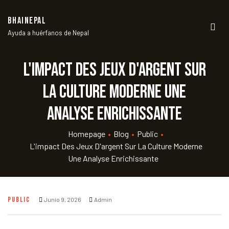
BHAINEPAL
Ayuda a huérfanos de Nepal
Men
L'impact des jeux d'argent sur
la culture moderne une
analyse enrichissante
Homepage
•
Blog
•
Public
•
L'impact Des Jeux D'argent Sur La Culture Moderne
Une Analyse Enrichissante
PUBLIC
Junio 9, 2026
Admin