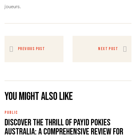
joueurs.
PREVIOUS POST
NEXT POST
You might also like
PUBLIC
Discover the thrill of PayID Pokies
Australia: A comprehensive review for