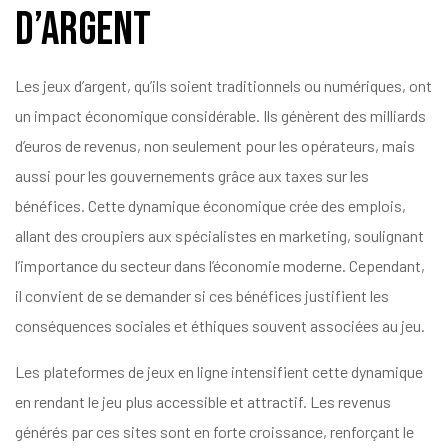
d’argent
Les jeux d’argent, qu’ils soient traditionnels ou numériques, ont
un impact économique considérable. Ils génèrent des milliards
d’euros de revenus, non seulement pour les opérateurs, mais
aussi pour les gouvernements grâce aux taxes sur les
bénéfices. Cette dynamique économique crée des emplois,
allant des croupiers aux spécialistes en marketing, soulignant
l’importance du secteur dans l’économie moderne. Cependant,
il convient de se demander si ces bénéfices justifient les
conséquences sociales et éthiques souvent associées au jeu.
Les plateformes de jeux en ligne intensifient cette dynamique
en rendant le jeu plus accessible et attractif. Les revenus
générés par ces sites sont en forte croissance, renforçant le