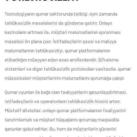
Texnologiyanın qumar sektorunda tətbiqi, eyni zamanda
təhlükəsizlik məsələlərini də gündəmə gətirir. Onlayn
kazinoların artması ilə, müştəri məlumatlarının qorunması
məsələsi ön plana çıxır. İstifadəçilərin şəxsi və maliyyə
məlumatlarının təhlükəsizliyi, qumar platformalarının
etibarlılığını müəyyən edən əsas amillərdəndir. Şifrələmə
sistemləri və digər təhlükəsizlik protokolları vasitəsilə, qumar
müəssisələri müştərilərinin məlumatlarını qorumağa çalışır.
Qumar oyunları ilə bağlı olan fəaliyyətlərin qanuniləşdirilməsi,
istifadəçilərin və operatorların təhlükəsizlik hissini artırır.
Müxtəlif dövlətlər, onlayn qumar platformalarının fəaliyyətini
tənzimləmək və müştəri hüquqlarını qorumaq məqsədilə
qanunlar qəbul edirlər. Bu, həm də müştərilərin güvənini