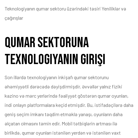
Teknologiyanın qumar sektoru üzərindəki təsiri Yeniliklər və
çağırışlar
Qumar sektoruna
texnologiyanın girişi
Son illərdə texnologiyanın inkişafı qumar sektorunu
əhəmiyyətli dərəcədə dəyişdirmişdir. Əvvəllər yalnız fiziki
kazino və mərc yerlərində fəaliyyət göstərən qumar oyunları,
indi onlayn platformalara keçid etmişdir. Bu, istifadəçilərə daha
geniş seçim imkanı təqdim etməklə yanaşı, oyunların daha
əlçatan olmasını təmin edir. Mobil tətbiqlərin artması ilə
birlikdə, qumar oyunları istənilən yerdən və istənilən vaxt