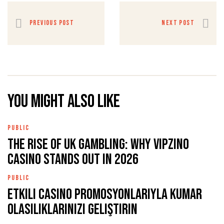
PREVIOUS POST
NEXT POST
You might also like
PUBLIC
The rise of UK gambling: why Vipzino
Casino stands out in 2026
PUBLIC
Etkili casino promosyonlarıyla kumar
olasılıklarınızı geliştirin