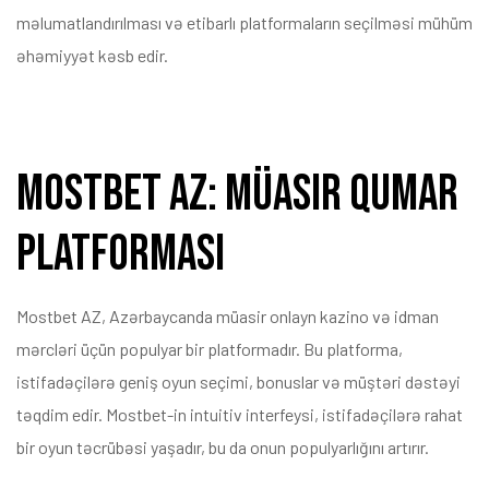
məlumatlandırılması və etibarlı platformaların seçilməsi mühüm
əhəmiyyət kəsb edir.
Mostbet AZ: Müasir qumar
platforması
Mostbet AZ, Azərbaycanda müasir onlayn kazino və idman
mərcləri üçün populyar bir platformadır. Bu platforma,
istifadəçilərə geniş oyun seçimi, bonuslar və müştəri dəstəyi
təqdim edir. Mostbet-in intuitiv interfeysi, istifadəçilərə rahat
bir oyun təcrübəsi yaşadır, bu da onun populyarlığını artırır.