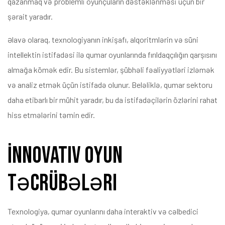
qazanmaq və problemli oyunçuların dəstəklənməsi üçün bir
şərait yaradır.
Əlavə olaraq, texnologiyanın inkişafı, alqoritmlərin və süni
intellektin istifadəsi ilə qumar oyunlarında fırıldaqçılığın qarşısını
almağa kömək edir. Bu sistemlər, şübhəli fəaliyyətləri izləmək
və analiz etmək üçün istifadə olunur. Beləliklə, qumar sektoru
daha etibarlı bir mühit yaradır, bu da istifadəçilərin özlərini rahat
hiss etmələrini təmin edir.
İnnovativ oyun
təcrübələri
Texnologiya, qumar oyunlarını daha interaktiv və cəlbedici