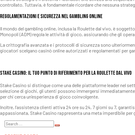
controllato. Tuttavia, è fondamentale ricordare che nessuna strateg
Regolamentazioni e sicurezza nel gambling online
Il mondo del gambling online, inclusa la Roulette dal vivo, è soggetto 
Monopoli (ADM) regola le attività di gioco, assicurando che gli opera
La crittografia avanzata e i protocolli di sicurezza sono ulteriorment
giocatori scelgano casinò online autorizzati e regolamentati per garan
Stake Casino: il tuo punto di riferimento per la Roulette dal vivo
Stake Casino si distingue come una delle piattaforme leader nel setto
selezione di giochi, gli utenti possono immergersi immediatamente n
per chi cerca un’esperienza di gioco coinvolgente.
Inoltre, l’assistenza clienti attiva 24 ore su 24, 7 giorni su 7, ga
appassionata, Stake Casino rappresenta una meta imperdibile per gli 