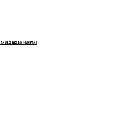
apuestas en fairpari