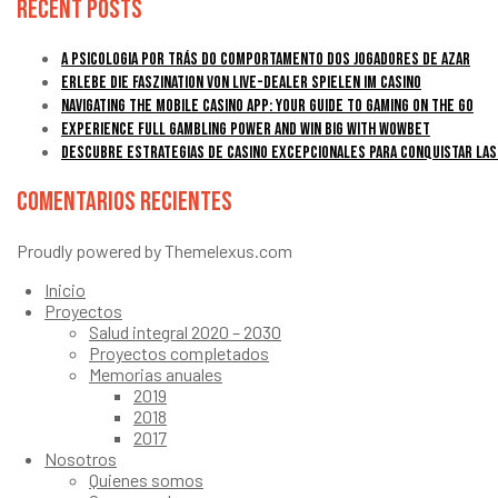
Recent Posts
A psicologia por trás do comportamento dos jogadores de azar
Erlebe die Faszination von Live-Dealer Spielen im Casino
Navigating the mobile casino app: your guide to gaming on the go
Experience full gambling power and win big with wowbet
Descubre estrategias de casino excepcionales para conquistar las 
Comentarios recientes
Proudly powered by Themelexus.com
Inicio
Proyectos
Salud integral 2020 – 2030
Proyectos completados
Memorias anuales
2019
2018
2017
Nosotros
Quienes somos