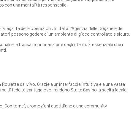
ato con una mentalità responsabile.
legalità delle operazioni. In Italia, l’Agenzia delle Dogane e dei
iocatori possono godere di un ambiente di gioco controllato e sicuro.
ali e le transazioni finanziarie degli utenti. È essenziale che i
nti.
oulette dal vivo. Grazie a un’interfaccia intuitiva e a una vasta
ma di fedeltà vantaggioso, rendono Stake Casino la scelta ideale
ento. Con tornei, promozioni quotidiane e una community