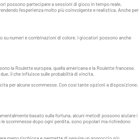
tori possono partecipare a sessioni di gioco in tempo reale,
 rendendo l’esperienza molto più coinvolgente e realistica. Anche per
do su numeri e combinazioni di colore. I giocatori possono anche
 sono la Roulette europea, quella americana e la Roulette francese.
e, il che influisce sulle probabilità di vincita.
incita per alcune scommesse. Con così tante opzioni a disposizione,
damentalmente basato sulla fortuna, alcuni metodi possono aiutare i
iano le scommesse dopo ogni perdita, sono popolari ma richiedono
tare meno rischiosa e permette di seguire un approccio più