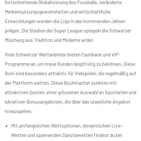
fortschreitende Globalisierung des Fussballs, veränderte
Mediennutzungsgewohnheiten und wirtschaftliche
Entwicklungen werden die Liga in den kommenden Jahren
prägen. Die Stadien der Super League spiegeln die Schweizer
Mischung aus Tradition und Moderne wider.
Viele Schweizer Wettanbieter bieten Cashback und VIP-
Programme an, um treue Kunden langfristig zu belohnen. Diese
Boni sind besonders attraktiv für Vielspieler, die regelmäßig auf
der Plattform wetten. Diese Buchmacher punkten mit
attraktiven Quoten, einer grösseren Auswahl an Sportarten und
lukrativen Bonusangeboten, die über das staatliche Angebot
hinausgehen.
Mit umfangreichen Wettoptionen, dynamischen Live-
Wetten und spannenden Spezialwetten findest du bei