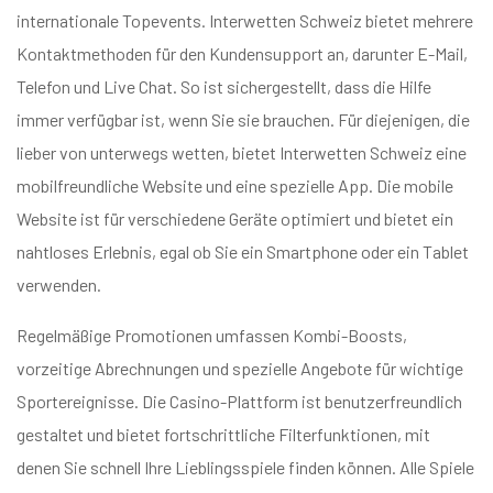
internationale Topevents. Interwetten Schweiz bietet mehrere
Kontaktmethoden für den Kundensupport an, darunter E-Mail,
Telefon und Live Chat. So ist sichergestellt, dass die Hilfe
immer verfügbar ist, wenn Sie sie brauchen. Für diejenigen, die
lieber von unterwegs wetten, bietet Interwetten Schweiz eine
mobilfreundliche Website und eine spezielle App. Die mobile
Website ist für verschiedene Geräte optimiert und bietet ein
nahtloses Erlebnis, egal ob Sie ein Smartphone oder ein Tablet
verwenden.
Regelmäßige Promotionen umfassen Kombi-Boosts,
vorzeitige Abrechnungen und spezielle Angebote für wichtige
Sportereignisse. Die Casino-Plattform ist benutzerfreundlich
gestaltet und bietet fortschrittliche Filterfunktionen, mit
denen Sie schnell Ihre Lieblingsspiele finden können. Alle Spiele