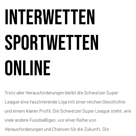
Interwetten
Sportwetten
online
Trotz aller Herausforderungen bleibt die Schweizer Super
League eine faszinierende Liga mit einer reichen Geschichte
und einem klaren Profil. Die Schweizer Super League steht, wie
viele andere Fussballligen, vor einer Reihe von
Herausforderungen und Chancen für die Zukunft. Die