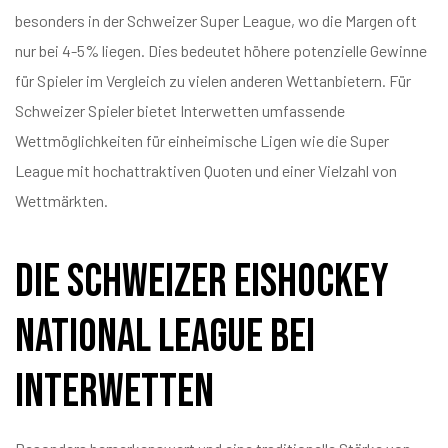
besonders in der Schweizer Super League, wo die Margen oft
nur bei 4-5% liegen. Dies bedeutet höhere potenzielle Gewinne
für Spieler im Vergleich zu vielen anderen Wettanbietern. Für
Schweizer Spieler bietet Interwetten umfassende
Wettmöglichkeiten für einheimische Ligen wie die Super
League mit hochattraktiven Quoten und einer Vielzahl von
Wettmärkten.
Die Schweizer Eishockey
National League bei
Interwetten