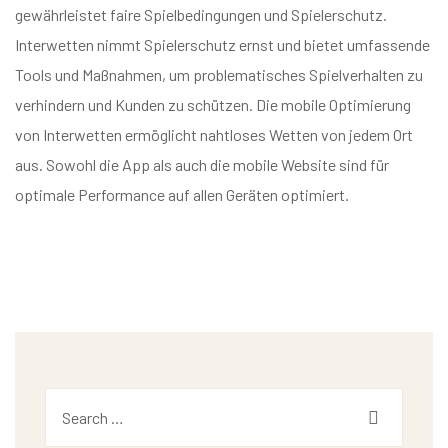
gewährleistet faire Spielbedingungen und Spielerschutz.
Interwetten nimmt Spielerschutz ernst und bietet umfassende
Tools und Maßnahmen, um problematisches Spielverhalten zu
verhindern und Kunden zu schützen. Die mobile Optimierung
von Interwetten ermöglicht nahtloses Wetten von jedem Ort
aus. Sowohl die App als auch die mobile Website sind für
optimale Performance auf allen Geräten optimiert.