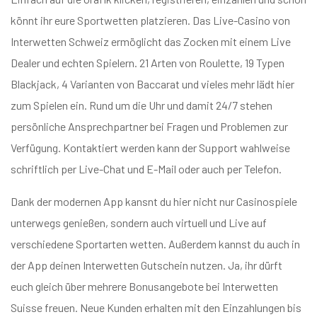
könnt ihr eure Sportwetten platzieren. Das Live-Casino von
Interwetten Schweiz ermöglicht das Zocken mit einem Live
Dealer und echten Spielern. 21 Arten von Roulette, 19 Typen
Blackjack, 4 Varianten von Baccarat und vieles mehr lädt hier
zum Spielen ein. Rund um die Uhr und damit 24/7 stehen
persönliche Ansprechpartner bei Fragen und Problemen zur
Verfügung. Kontaktiert werden kann der Support wahlweise
schriftlich per Live-Chat und E-Mail oder auch per Telefon.
Dank der modernen App kansnt du hier nicht nur Casinospiele
unterwegs genießen, sondern auch virtuell und Live auf
verschiedene Sportarten wetten. Außerdem kannst du auch in
der App deinen Interwetten Gutschein nutzen. Ja, ihr dürft
euch gleich über mehrere Bonusangebote bei Interwetten
Suisse freuen. Neue Kunden erhalten mit den Einzahlungen bis