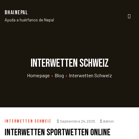
BHAINEPAL
Ayuda a huérfanos de Nepal
Men
Interwetten Schweiz
Homepage
•
Blog
•
Interwetten Schweiz
INTERWETTEN SCHWEIZ
Septiembre 24, 2025
Admin
Interwetten Sportwetten online