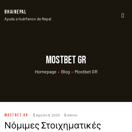
BHAINEPAL
Ayuda a huérfanos de Nepal
Men
mostbet GR
Homepage
•
Blog
•
Mostbet GR
MOSTBET GR
Agosto 8, 2025
Admin
Νόμιμες Στοιχηματικές