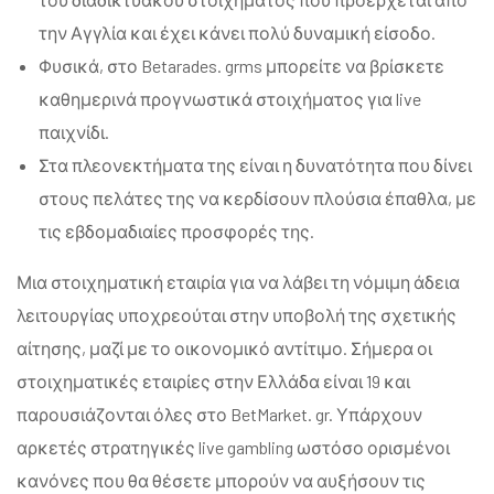
την Αγγλία και έχει κάνει πολύ δυναμική είσοδο.
Φυσικά, στο Betarades. grms μπορείτε να βρίσκετε
καθημερινά προγνωστικά στοιχήματος για live
παιχνίδι.
Στα πλεονεκτήματα της είναι η δυνατότητα που δίνει
στους πελάτες της να κερδίσουν πλούσια έπαθλα, με
τις εβδομαδιαίες προσφορές της.
Μια στοιχηματική εταιρία για να λάβει τη νόμιμη άδεια
λειτουργίας υποχρεούται στην υποβολή της σχετικής
αίτησης, μαζί με το οικονομικό αντίτιμο. Σήμερα οι
στοιχηματικές εταιρίες στην Ελλάδα είναι 19 και
παρουσιάζονται όλες στο BetMarket. gr. Υπάρχουν
αρκετές στρατηγικές live gambling ωστόσο ορισμένοι
κανόνες που θα θέσετε μπορούν να αυξήσουν τις