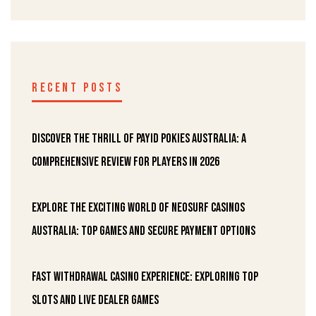
RECENT POSTS
Discover the thrill of PayID Pokies Australia: A
comprehensive review for players in 2026
Explore the exciting world of Neosurf Casinos
Australia: top games and secure payment options
Fast withdrawal casino experience: exploring top
slots and live dealer games