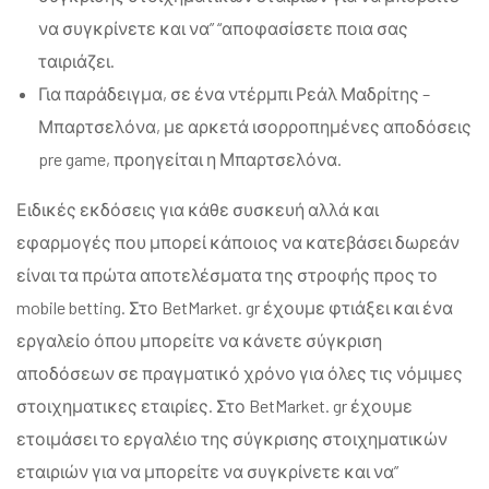
να συγκρίνετε και να” “αποφασίσετε ποια σας
ταιριάζει.
Για παράδειγμα, σε ένα ντέρμπι Ρεάλ Μαδρίτης –
Μπαρτσελόνα, με αρκετά ισορροπημένες αποδόσεις
pre game, προηγείται η Μπαρτσελόνα.
Ειδικές εκδόσεις για κάθε συσκευή αλλά και
εφαρμογές που μπορεί κάποιος να κατεβάσει δωρεάν
είναι τα πρώτα αποτελέσματα της στροφής προς το
mobile betting. Στο BetMarket. gr έχουμε φτιάξει και ένα
εργαλείο όπου μπορείτε να κάνετε σύγκριση
αποδόσεων σε πραγματικό χρόνο για όλες τις νόμιμες
στοιχηματικες εταιρίες. Στο BetMarket. gr έχουμε
ετοιμάσει το εργαλέιο της σύγκρισης στοιχηματικών
εταιριών για να μπορείτε να συγκρίνετε και να”