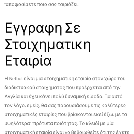
“αποφασίσετε ποια σας ταιριάζει.
Εγγραφη Σε
Στοιχηματικη
Εταιρία
Η Netbet είναι μια στοιχηματική εταιρία στον χώρο του
διαδικτυακού στοιχήματος που προέρχεται από την
Αγγλία και έχει κάνει πολύ δυναμική είσοδο. Για αυτό
τον λόγο, εμείς, θα σας παρουσιάσουμε τις καλύτερες
στοιχηματικές εταιρίες που βρίσκονται εκεί έξω, με τα
υψηλότερα” “πρότυπα ποιότητας. Το κλειδί με μία
στοιχηματική εταιρία είναι να βεβαιωθείτε ότι της έχετε