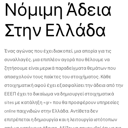
Νόμιμη Άδεια
Στην Ελλάδα
Ένας αγώνας που έχει διακοπεί, μια απορία για τις
συναλλαγές, μια επιπλέον αγορά που θέλουμε να
ζητήσουμε είναι μερικά παραδείγματα θεμάτων που
απασχολούν τους παίκτες του στοιχήματος. Κάθε
στοιχηματική αφού έχει εξασφαλίσει την άδεια από την
ΕΕΕΠ έχει το δικαίωμα να δημιουργεί στοιχηματικά
sites με κατάληξη «gr» που θα προσφέρουν υπηρεσίες
online παιχνιδιών στην Ελλάδα. Αντίθετα δεν
επιτρέπεται η δημιουργία και η λειτουργία ιστότοπων
από μη κατόχους άδειας. Αξίζει να σημειωθεί ότι με τις