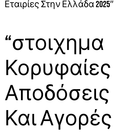
Εταιρίες Στην Ελλάδα 2025″
“στοιχημα
Κορυφαίες
Αποδόσεις
Και Αγορές