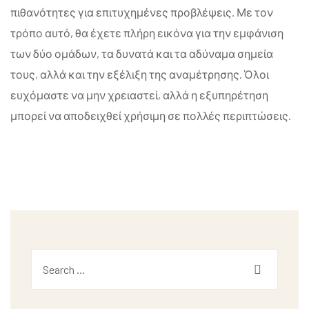
πιθανότητες για επιτυχημένες προβλέψεις. Με τον
τρόπο αυτό, θα έχετε πλήρη εικόνα για την εμφάνιση
των δύο ομάδων, τα δυνατά και τα αδύναμα σημεία
τους, αλλά και την εξέλιξη της αναμέτρησης. Όλοι
ευχόμαστε να μην χρειαστεί, αλλά η εξυπηρέτηση
μπορεί να αποδειχθεί χρήσιμη σε πολλές περιπτώσεις.