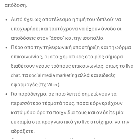
απόδοση.
Αυτό έχει ως αποτέλεσμα η τιμή του “διπλού” να
υποχωρήσει και ταυτόχρονα να έχουν άνοδο οι
αποδόσεις στον “άσσο” και την ισοπαλία.
Πέρα από την τηλεφωνική υποστήριξη και τη φόρμα
επικοινωνίας, οι στοιχηματικες εταιρίες σήμερα
διαθέτουν νέους τρόπους επικοινωνίας, όπως το live
chat, τα social media marketing αλλά και ειδικές
εφαρμογές (πχ Viber).
Για παράδειγμα, σε ποιο λεπτό σημειώνουν τα
περισσότερα τέρματά τους, πόσα κόρνερ έχουν
κατά μέσο όρο τα παιχνίδια τους και αν δείτε μία
ευκαιρία στα προγνωστικά για live στοίχημα, να την
αδράξετε.