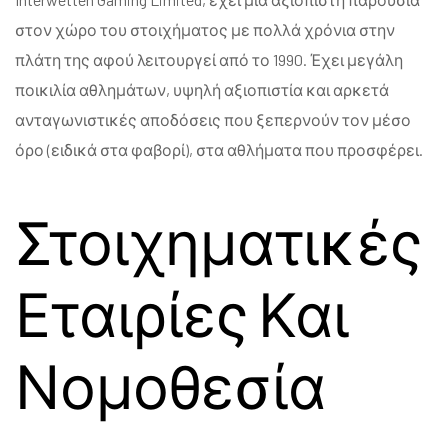
στον χώρο του στοιχήματος με πολλά χρόνια στην
πλάτη της αφού λειτουργεί από το 1990. Έχει μεγάλη
ποικιλία αθλημάτων, υψηλή αξιοπιστία και αρκετά
ανταγωνιστικές αποδόσεις που ξεπερνούν τον μέσο
όρο (ειδικά στα φαβορί), στα αθλήματα που προσφέρει.
Στοιχηματικές
Εταιρίες Και
Νομοθεσία