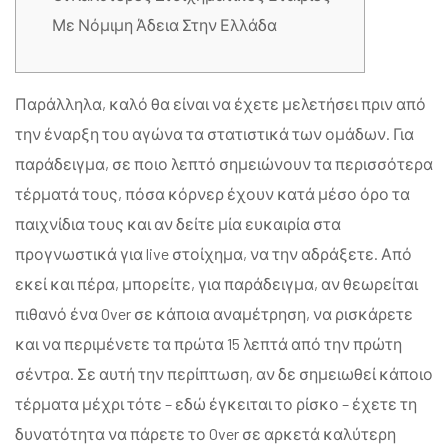
Με Νόμιμη Άδεια Στην Ελλάδα
Παράλληλα, καλό θα είναι να έχετε μελετήσει πριν από
την έναρξη του αγώνα τα στατιστικά των ομάδων. Για
παράδειγμα, σε ποιο λεπτό σημειώνουν τα περισσότερα
τέρματά τους, πόσα κόρνερ έχουν κατά μέσο όρο τα
παιχνίδια τους και αν δείτε μία ευκαιρία στα
προγνωστικά για live στοίχημα, να την αδράξετε. Από
εκεί και πέρα, μπορείτε, για παράδειγμα, αν θεωρείται
πιθανό ένα Over σε κάποια αναμέτρηση, να ρισκάρετε
και να περιμένετε τα πρώτα 15 λεπτά από την πρώτη
σέντρα. Σε αυτή την περίπτωση, αν δε σημειωθεί κάποιο
τέρματα μέχρι τότε – εδώ έγκειται το ρίσκο – έχετε τη
δυνατότητα να πάρετε το Over σε αρκετά καλύτερη