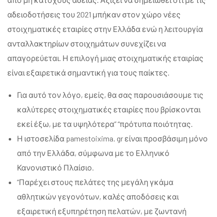
αδειοδοτήσεις του 2021 μπήκαν στον χώρο νέες
στοιχηματικές εταιρίες στην Ελλάδα ενώ η λειτουργία
ανταλλακτηρίων στοιχημάτων συνεχίζει να
απαγορεύεται. Η επιλογή μιας στοιχηματικής εταιρίας
είναι εξαιρετικά σημαντική για τους παίκτες.
Για αυτό τον λόγο, εμείς, θα σας παρουσιάσουμε τις
καλύτερες στοιχηματικές εταιρίες που βρίσκονται
εκεί έξω, με τα υψηλότερα” “πρότυπα ποιότητας.
Η ιστοσελίδα pamestoixima. gr είναι προσβάσιμη μόνο
από την Ελλάδα, σύμφωνα με το Ελληνικό
Κανονιστικό Πλαίσιο.
“Παρέχει στους πελάτες της μεγάλη γκάμα
αθλητικών γεγονότων, καλές αποδόσεις και
εξαιρετική εξυπηρέτηση πελατών, με ζωντανή