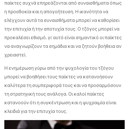
παίκτες συχνά επηρεάζονται από συναισθήματα όπως
η προσδοκία και η απογοήτευση. Η ικανότητα να
ελέγχουν αυτά τα συναισθήματα μπορεί να καθορίσει
την επιτυχία ή την αποτυχία τους. Ο τζόγος μπορεί να
προκαλέσει εθισμό, γι’ αυτό είναι σημαντικό οι παίκτες
να αναγνωρίζουν τα σημάδια και να ζητούν βοήθεια αν
χρειαστεί.
Η ενημέρωση γύρω από την ψυχολογία του τζόγου
μπορεί να βοηθήσει τους παίκτες να κατανοήσουν
καλύτερα τη συμπεριφορά τους και να προσαρμόσουν
τη στρατηγική τους ανάλογα. Οι καλοί παίκτες
κατανοούν ότι η συγκέντρωση και η ψυχραιμία είναι
κλειδιά για την επιτυχία τους.