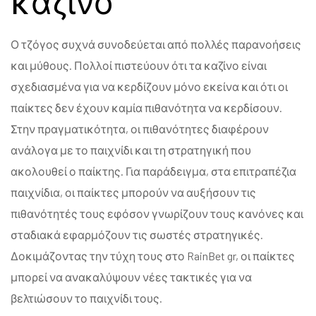
καζίνο
Ο τζόγος συχνά συνοδεύεται από πολλές παρανοήσεις
και μύθους. Πολλοί πιστεύουν ότι τα καζίνο είναι
σχεδιασμένα για να κερδίζουν μόνο εκείνα και ότι οι
παίκτες δεν έχουν καμία πιθανότητα να κερδίσουν.
Στην πραγματικότητα, οι πιθανότητες διαφέρουν
ανάλογα με το παιχνίδι και τη στρατηγική που
ακολουθεί ο παίκτης. Για παράδειγμα, στα επιτραπέζια
παιχνίδια, οι παίκτες μπορούν να αυξήσουν τις
πιθανότητές τους εφόσον γνωρίζουν τους κανόνες και
σταδιακά εφαρμόζουν τις σωστές στρατηγικές.
Δοκιμάζοντας την τύχη τους στο
RainBet gr
, οι παίκτες
μπορεί να ανακαλύψουν νέες τακτικές για να
βελτιώσουν το παιχνίδι τους.