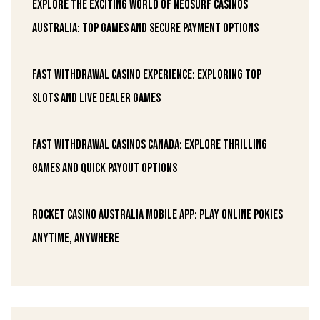
Explore the exciting world of Neosurf Casinos
Australia: top games and secure payment options
Fast withdrawal casino experience: exploring top
slots and live dealer games
Fast Withdrawal Casinos Canada: Explore thrilling
games and quick payout options
Rocket Casino Australia mobile app: play online pokies
anytime, anywhere