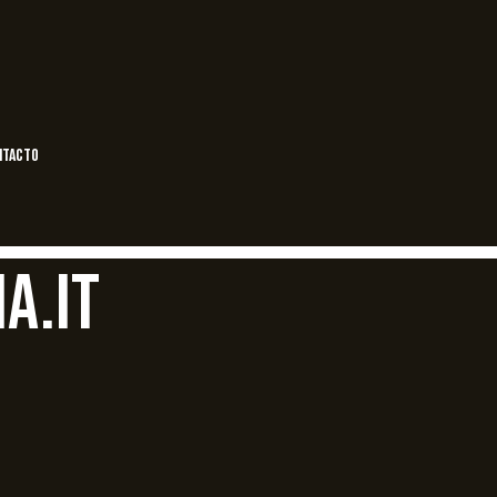
NTACTO
a.it