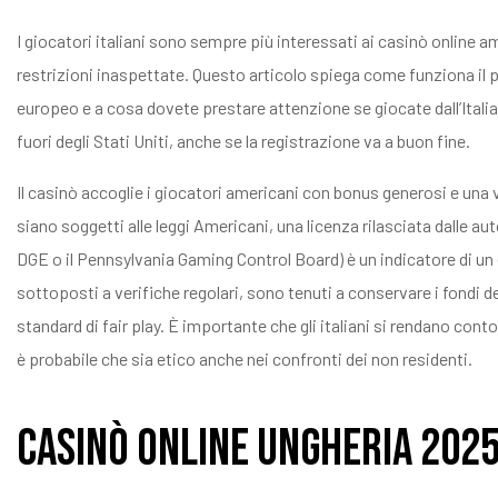
I giocatori italiani sono sempre più interessati ai casinò online a
restrizioni inaspettate. Questo articolo spiega come funziona il p
europeo e a cosa dovete prestare attenzione se giocate dall’Italia. 
fuori degli Stati Uniti, anche se la registrazione va a buon fine.
Il casinò accoglie i giocatori americani con bonus generosi e una va
siano soggetti alle leggi Americani, una licenza rilasciata dalle a
DGE o il Pennsylvania Gaming Control Board) è un indicatore di un e
sottoposti a verifiche regolari, sono tenuti a conservare i fondi de
standard di fair play. È importante che gli italiani si rendano con
è probabile che sia etico anche nei confronti dei non residenti.
Casinò online Ungheria 202