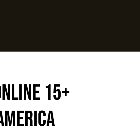
Online 15+
 America
nfanzia.it