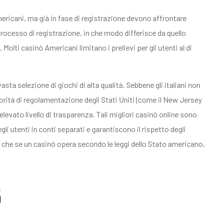
mericani, ma già in fase di registrazione devono affrontare
rocesso di registrazione, in che modo differisce da quello
Molti casinò Americani limitano i prelievi per gli utenti al di
sta selezione di giochi di alta qualità. Sebbene gli italiani non
utorità di regolamentazione degli Stati Uniti (come il New Jersey
levato livello di trasparenza. Tali migliori casinò online sono
gli utenti in conti separati e garantiscono il rispetto degli
to che se un casinò opera secondo le leggi dello Stato americano,
5