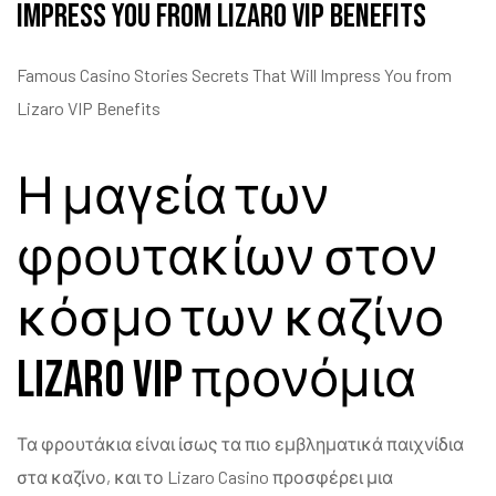
Impress You from Lizaro VIP Benefits
Famous Casino Stories Secrets That Will Impress You from
Lizaro VIP Benefits
Η μαγεία των
φρουτακίων στον
κόσμο των καζίνο
Lizaro VIP προνόμια
Τα φρουτάκια είναι ίσως τα πιο εμβληματικά παιχνίδια
στα καζίνο, και το Lizaro Casino προσφέρει μια