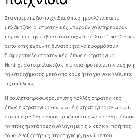
παιχνίδια
Στα επιτραπέζια παιχνίδια, όπως η ρουλέτα και το
μπλάκτζακ, οι στρατηγικές μπορούν να επηρεάσουν
σημαντικά την έκβαση του παιχνιδιού. Στο Lizaro Casino,
οι παίκτες έχουν τη δυνατότητα να εφαρμόσουν
διαφορετικές στρατηγικές, όπως η στρατηγική
Martingale στο μπλάκτζακ, η οποία προτείνει την αύξηση
του στοιχήματος μετά από κάθε ήττα για να καλύψετε
τις απώλειες.
Η ρουλέτα προσφέρει επίσης πολλές στρατηγικές,
όπως η στρατηγική Fibonacci ή η στρατηγική D’Alembert,
οι οποίες ενθαρρύνουν τους παίκτες να προσαρμόσουν
τα στοιχήματά τους ανάλογα με τις νίκες και τις ήττες
τους. Ανεξαρτήτως στρατηγικής, η γνώση του