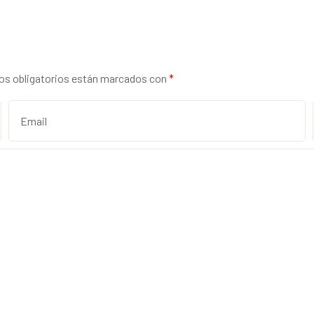
s obligatorios están marcados con
*