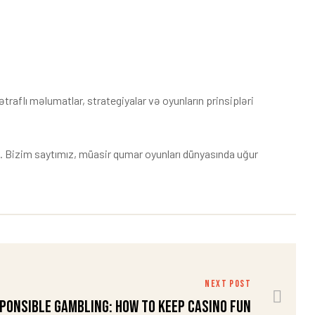
traflı məlumatlar, strategiyalar və oyunların prinsipləri
ik. Bizim saytımız, müasir qumar oyunları dünyasında uğur
NEXT POST
ponsible Gambling: How to Keep Casino Fun