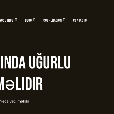
NOSOTROS
BLOG
COOPERACIÓN
CONTACTO
ında uğurlu
məlidir
Necə Seçilməlidir