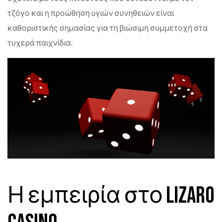
τζόγο και η προώθηση υγιών συνηθειών είναι
καθοριστικής σημασίας για τη βιώσιμη συμμετοχή στα
τυχερά παιχνίδια.
Η εμπειρία στο Lizaro