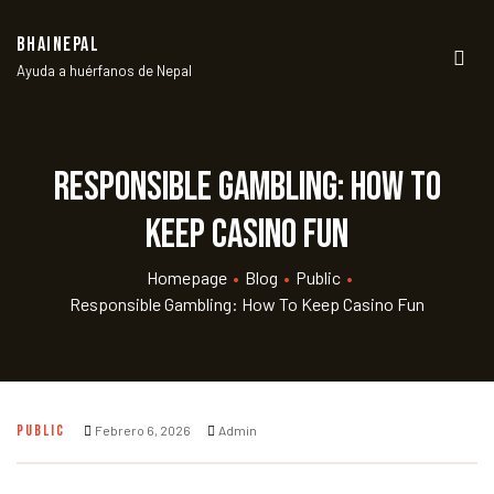
BHAINEPAL
Ayuda a huérfanos de Nepal
Men
Responsible Gambling: How to
Keep Casino Fun
Homepage
•
Blog
•
Public
•
Responsible Gambling: How To Keep Casino Fun
PUBLIC
Febrero 6, 2026
Admin