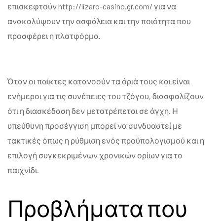
επισκεφτούν
http://lizaro-casino.gr.com/
για να
ανακαλύψουν την ασφάλεια και την ποιότητα που
προσφέρει η πλατφόρμα.
Όταν οι παίκτες κατανοούν τα όριά τους και είναι
ενήμεροι για τις συνέπειες του τζόγου, διασφαλίζουν
ότι η διασκέδαση δεν μετατρέπεται σε άγχη. Η
υπεύθυνη προσέγγιση μπορεί να συνδυαστεί με
τακτικές όπως η ρύθμιση ενός προϋπολογισμού και η
επιλογή συγκεκριμένων χρονικών ορίων για το
παιχνίδι.
Προβλήματα που