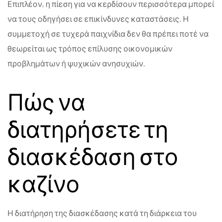
Επιπλέον, η πίεση για να κερδίσουν περισσότερα μπορεί
να τους οδηγήσει σε επικίνδυνες καταστάσεις. Η
συμμετοχή σε τυχερά παιχνίδια δεν θα πρέπει ποτέ να
θεωρείται ως τρόπος επίλυσης οικονομικών
προβλημάτων ή ψυχικών ανησυχιών.
Πώς να
διατηρήσετε τη
διασκέδαση στο
καζίνο
Η διατήρηση της διασκέδασης κατά τη διάρκεια του