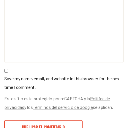
Save my name, email, and website in this browser for the next
time I comment.
Este sitio esta protegido por reCAPTCHA y la
Política de
privacidad
y los
Términos del servicio de Google
se aplican.