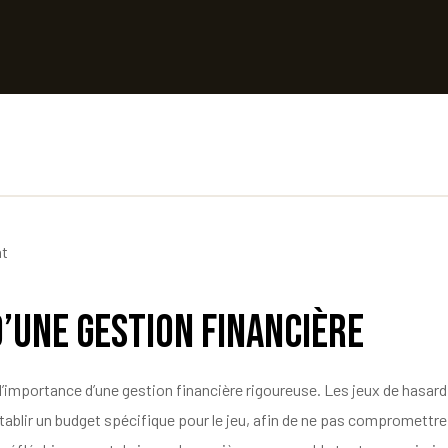
nt
’une gestion financière
 l’importance d’une gestion financière rigoureuse. Les jeux de hasard
établir un budget spécifique pour le jeu, afin de ne pas compromettr