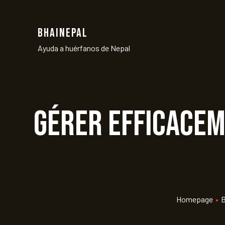
BHAINEPAL
Ayuda a huérfanos de Nepal
Gérer efficacem
Homepage
•
B