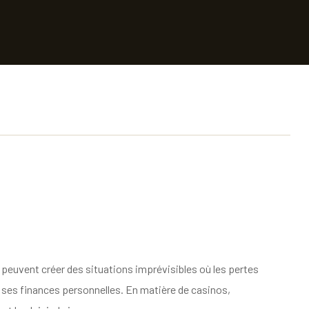
 peuvent créer des situations imprévisibles où les pertes
e ses finances personnelles. En matière de casinos,