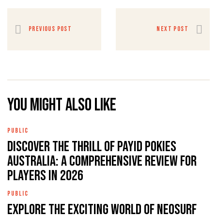
PREVIOUS POST
NEXT POST
You might also like
PUBLIC
Discover the thrill of PayID Pokies
Australia: A comprehensive review for
players in 2026
PUBLIC
Explore the exciting world of Neosurf