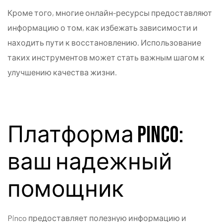
Кроме того, многие онлайн-ресурсы предоставляют
информацию о том, как избежать зависимости и
находить пути к восстановлению. Использование
таких инструментов может стать важным шагом к
улучшению качества жизни.
Платформа Pinco:
ваш надежный
помощник
Pinco предоставляет полезную информацию и