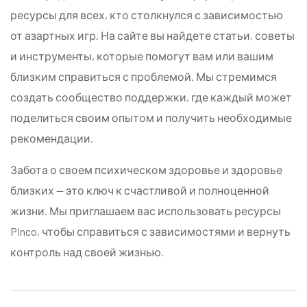
ресурсы для всех, кто столкнулся с зависимостью
от азартных игр. На сайте вы найдете статьи, советы
и инструменты, которые помогут вам или вашим
близким справиться с проблемой. Мы стремимся
создать сообщество поддержки, где каждый может
поделиться своим опытом и получить необходимые
рекомендации.
Забота о своем психическом здоровье и здоровье
близких — это ключ к счастливой и полноценной
жизни. Мы приглашаем вас использовать ресурсы
Pinco, чтобы справиться с зависимостями и вернуть
контроль над своей жизнью.