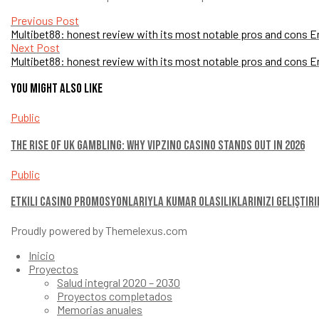
Post
Previous Post
Multibet88: honest review with its most notable pros and cons En
navigation
Next Post
Multibet88: honest review with its most notable pros and cons En
You might also like
Public
The rise of UK gambling: why Vipzino Casino stands out in 2026
Public
Etkili casino promosyonlarıyla kumar olasılıklarınızı geliştiri
Proudly powered by Themelexus.com
Inicio
Proyectos
Salud integral 2020 – 2030
Proyectos completados
Memorias anuales