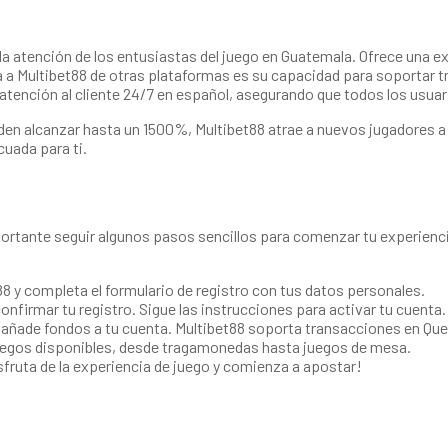
 la atención de los entusiastas del juego en Guatemala. Ofrece una 
a a Multibet88 de otras plataformas es su capacidad para soportar tra
atención al cliente 24/7 en español, asegurando que todos los usua
den alcanzar hasta un 1500%, Multibet88 atrae a nuevos jugadores a 
cuada para ti.
importante seguir algunos pasos sencillos para comenzar tu experien
88 y completa el formulario de registro con tus datos personales.
onfirmar tu registro. Sigue las instrucciones para activar tu cuenta.
 añade fondos a tu cuenta. Multibet88 soporta transacciones en Quet
uegos disponibles, desde tragamonedas hasta juegos de mesa.
sfruta de la experiencia de juego y comienza a apostar!