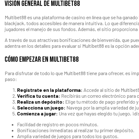
Visión general de Multibet88
Multibet88 es una plataforma de casino en línea que se ha ganado
blackjack, todos accesibles de manera intuitiva. Lo que diferenci
jugadores el manejo de sus fondos. Además, el sitio proporciona 
A través de sus atractivas bonificaciones de bienvenida, que pue
adentra en los detalles para evaluar si Multibet88 es la opción ade
Cómo empezar en Multibet88
Para disfrutar de todo lo que Multibet88 tiene para ofrecer, es 
paso:
Regístrate en la plataforma:
Accede al sitio de Multibet
Verifica tu cuenta:
Recibirás un correo electrónico para c
Realiza un depósito:
Elige tu método de pago preferido y
Selecciona un juego:
Navega por la amplia variedad de j
Comienza a jugar:
Una vez que hayas elegido tu juego, ¡di
Facilidad de registro en pocos minutos.
Bonificaciones inmediatas al realizar tu primer depósito.
Amplia variedad de juegos para todos los gustos.