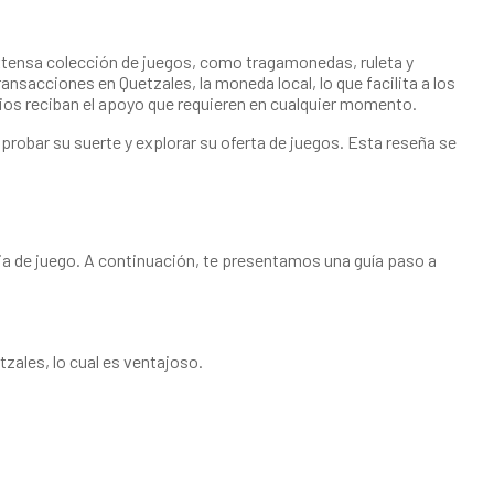
extensa colección de juegos, como tragamonedas, ruleta y
nsacciones en Quetzales, la moneda local, lo que facilita a los
rios reciban el apoyo que requieren en cualquier momento.
probar su suerte y explorar su oferta de juegos. Esta reseña se
cia de juego. A continuación, te presentamos una guía paso a
zales, lo cual es ventajoso.