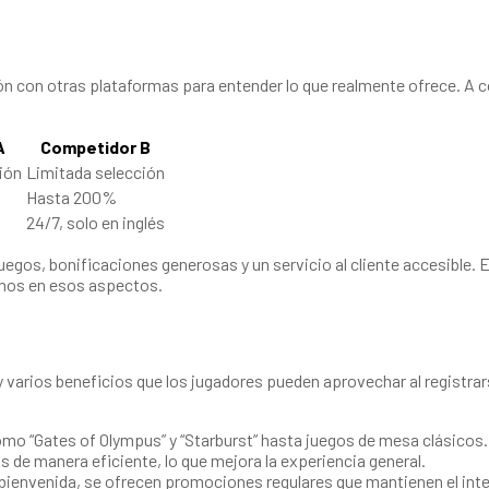
ión con otras plataformas para entender lo que realmente ofrece. A 
A
Competidor B
ión
Limitada selección
Hasta 200%
24/7, solo en inglés
juegos, bonificaciones generosas y un servicio al cliente accesible
nos en esos aspectos.
y varios beneficios que los jugadores pueden aprovechar al registrar
 “Gates of Olympus” y “Starburst” hasta juegos de mesa clásicos.
 de manera eficiente, lo que mejora la experiencia general.
envenida, se ofrecen promociones regulares que mantienen el inter