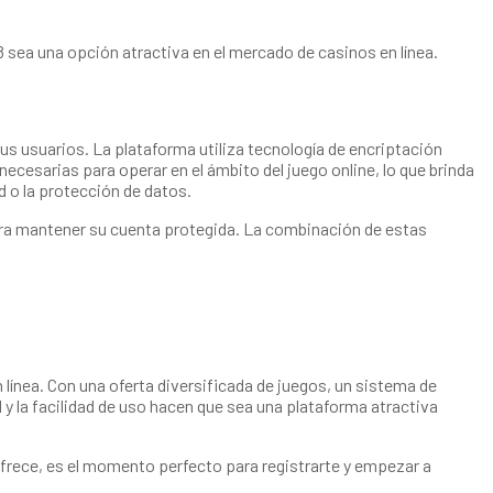
8 sea una opción atractiva en el mercado de casinos en línea.
us usuarios. La plataforma utiliza tecnología de encriptación
ecesarias para operar en el ámbito del juego online, lo que brinda
d o la protección de datos.
ra mantener su cuenta protegida. La combinación de estas
línea. Con una oferta diversificada de juegos, un sistema de
d y la facilidad de uso hacen que sea una plataforma atractiva
frece, es el momento perfecto para registrarte y empezar a