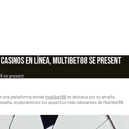
casinos en línea, Multibet88 se present
88 se present
ece una plataforma donde
multibet88
se destaca por su amplia
ta reseña, exploraremos los aspectos más relevantes de Multibet88,