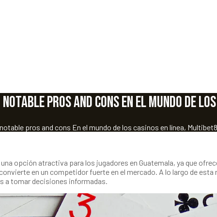
 notable pros and cons En el mundo de los 
notable pros and cons En el mundo de los casinos en línea, Multibet
o una opción atractiva para los jugadores en Guatemala, ya que ofr
 lo convierte en un competidor fuerte en el mercado. A lo largo de es
es a tomar decisiones informadas.