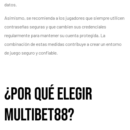
datos.
Asimismo, se recomienda a los jugadores que siempre utilicen
contraseñas seguras y que cambien sus credenciales
regularmente para mantener su cuenta protegida. La
combinación de estas medidas contribuye a crear un entorno
de juego seguro y confiable.
¿Por qué elegir
Multibet88?