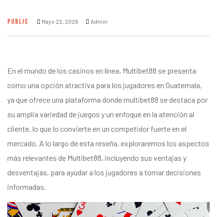
PUBLIC
Mayo 22, 2026
Admin
En el mundo de los casinos en línea, Multibet88 se presenta
como una opción atractiva para los jugadores en Guatemala,
ya que ofrece una plataforma donde
multibet88
se destaca por
su amplia variedad de juegos y un enfoque en la atención al
cliente, lo que lo convierte en un competidor fuerte en el
mercado. A lo largo de esta reseña, exploraremos los aspectos
más relevantes de Multibet88, incluyendo sus ventajas y
desventajas, para ayudar a los jugadores a tomar decisiones
informadas.