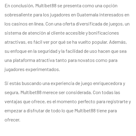
En conclusión, Multibet88 se presenta como una opción
sobresaliente para los jugadores en Guatemala interesados en
los casinos en línea. Con una oferta diversificada de juegos, un
sistema de atención al cliente accesible y bonificaciones
atractivas, es fácil ver por qué se ha vuelto popular. Además,
su enfoque en la seguridad y la facilidad de uso hacen que sea
una plataforma atractiva tanto para novatos como para
jugadores experimentados.
Si estás buscando una experiencia de juego enriquecedora y
segura, Multibet88 merece ser considerada. Con todas las
ventajas que ofrece, es el momento perfecto para registrarte y
empezar a disfrutar de todo lo que Multibet88 tiene para
ofrecer.