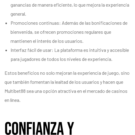
ganancias de manera eficiente, lo que mejora la experiencia
general.
Promociones continuas: Además de las bonificaciones de
bienvenida, se ofrecen promociones regulares que
mantienen el interés de los usuarios.
Interfaz fácil de usar: La plataforma es intuitiva y accesible
para jugadores de todos los niveles de experiencia.
Estos beneficios no solo mejoran la experiencia de juego, sino
que también fomentan la lealtad de los usuarios y hacen que
Multibet88 sea una opción atractiva en el mercado de casinos
en línea.
Confianza y