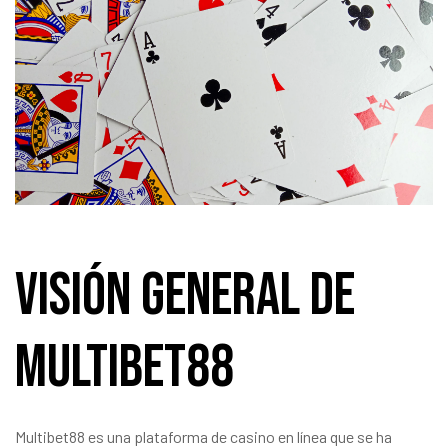
Visión general de
Multibet88
Multibet88 es una plataforma de casino en línea que se ha